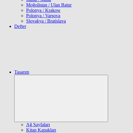
Moğolistan / Ulan Batur
Polonya / Krakow
Polonya / Varşova
Slovakya / Bratislava
Defter
Tasarım
Expand
child
menu
Ağ Sayfaları
Kitap Kapakları