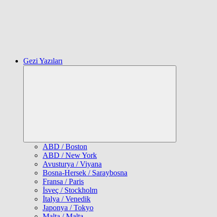
Gezi Yazıları
Expand
child
menu
ABD / Boston
ABD / New York
Avusturya / Viyana
Bosna-Hersek / Saraybosna
Fransa / Paris
İsveç / Stockholm
İtalya / Venedik
Japonya / Tokyo
Malta / Malta