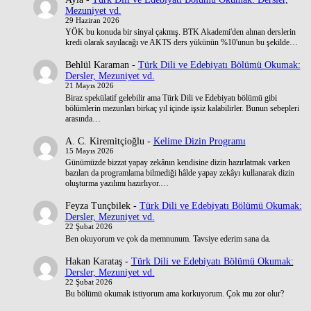
Mezuniyet vd.
29 Haziran 2026
YÖK bu konuda bir sinyal çakmış. BTK Akademi'den alınan derslerin
kredi olarak sayılacağı ve AKTS ders yükünün %10'unun bu şekilde…
Behlül Karaman
-
Türk Dili ve Edebiyatı Bölümü Okumak:
Dersler, Mezuniyet vd.
21 Mayıs 2026
Biraz spekülatif gelebilir ama Türk Dili ve Edebiyatı bölümü gibi
bölümlerin mezunları birkaç yıl içinde işsiz kalabilirler. Bunun sebepleri
arasında…
A. C. Kiremitçioğlu
-
Kelime Dizin Programı
15 Mayıs 2026
Günümüzde bizzat yapay zekânın kendisine dizin hazırlatmak varken
bazıları da programlama bilmediği hâlde yapay zekâyı kullanarak dizin
oluşturma yazılımı hazırlıyor.…
Feyza Tunçbilek
-
Türk Dili ve Edebiyatı Bölümü Okumak:
Dersler, Mezuniyet vd.
22 Şubat 2026
Ben okuyorum ve çok da memnunum. Tavsiye ederim sana da.
Hakan Karataş
-
Türk Dili ve Edebiyatı Bölümü Okumak:
Dersler, Mezuniyet vd.
22 Şubat 2026
Bu bölümü okumak istiyorum ama korkuyorum. Çok mu zor olur?