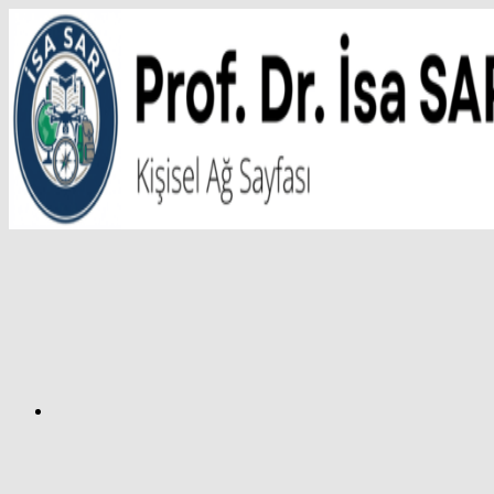
İçeriğe
atla
Facebook
Prof.
Dr.
İsa
SARI
–
Kişisel
Ağ
Sayfası
Instagram