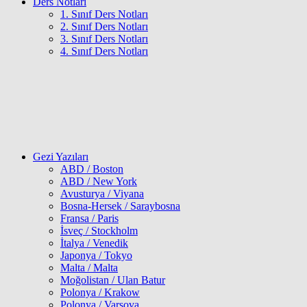
Ders Notları
1. Sınıf Ders Notları
2. Sınıf Ders Notları
3. Sınıf Ders Notları
4. Sınıf Ders Notları
Gezi Yazıları
ABD / Boston
ABD / New York
Avusturya / Viyana
Bosna-Hersek / Saraybosna
Fransa / Paris
İsveç / Stockholm
İtalya / Venedik
Japonya / Tokyo
Malta / Malta
Moğolistan / Ulan Batur
Polonya / Krakow
Polonya / Varşova