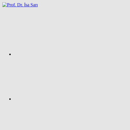
İçeriğe
atla
Facebook
Prof.
Dr.
İsa
SARI
–
Kişisel
Ağ
Sayfası
Instagram
X