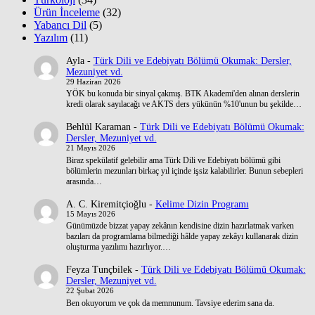
Ürün İnceleme
(32)
Yabancı Dil
(5)
Yazılım
(11)
Ayla
-
Türk Dili ve Edebiyatı Bölümü Okumak: Dersler,
Mezuniyet vd.
29 Haziran 2026
YÖK bu konuda bir sinyal çakmış. BTK Akademi'den alınan derslerin
kredi olarak sayılacağı ve AKTS ders yükünün %10'unun bu şekilde…
Behlül Karaman
-
Türk Dili ve Edebiyatı Bölümü Okumak:
Dersler, Mezuniyet vd.
21 Mayıs 2026
Biraz spekülatif gelebilir ama Türk Dili ve Edebiyatı bölümü gibi
bölümlerin mezunları birkaç yıl içinde işsiz kalabilirler. Bunun sebepleri
arasında…
A. C. Kiremitçioğlu
-
Kelime Dizin Programı
15 Mayıs 2026
Günümüzde bizzat yapay zekânın kendisine dizin hazırlatmak varken
bazıları da programlama bilmediği hâlde yapay zekâyı kullanarak dizin
oluşturma yazılımı hazırlıyor.…
Feyza Tunçbilek
-
Türk Dili ve Edebiyatı Bölümü Okumak:
Dersler, Mezuniyet vd.
22 Şubat 2026
Ben okuyorum ve çok da memnunum. Tavsiye ederim sana da.