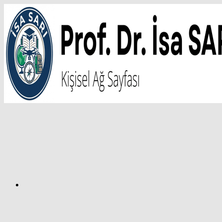
İçeriğe
atla
Facebook
Prof.
Dr.
İsa
SARI
–
Kişisel
Ağ
Sayfası
Instagram