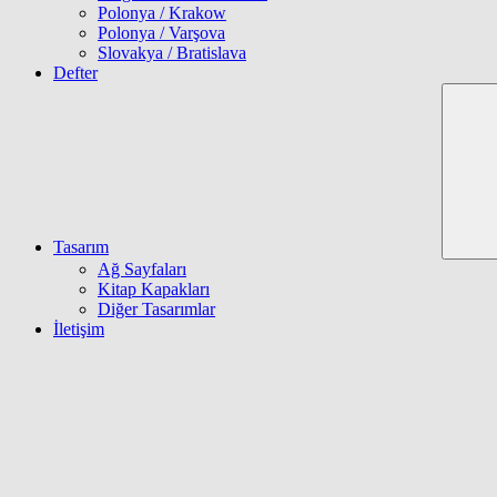
Polonya / Krakow
Polonya / Varşova
Slovakya / Bratislava
Defter
Tasarım
Ağ Sayfaları
Kitap Kapakları
Diğer Tasarımlar
İletişim