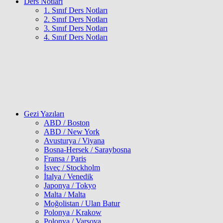
Ders Notları
1. Sınıf Ders Notları
2. Sınıf Ders Notları
3. Sınıf Ders Notları
4. Sınıf Ders Notları
Gezi Yazıları
ABD / Boston
ABD / New York
Avusturya / Viyana
Bosna-Hersek / Saraybosna
Fransa / Paris
İsveç / Stockholm
İtalya / Venedik
Japonya / Tokyo
Malta / Malta
Moğolistan / Ulan Batur
Polonya / Krakow
Polonya / Varşova