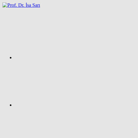
İçeriğe
atla
Facebook
Prof.
Dr.
İsa
SARI
–
Kişisel
Ağ
Sayfası
Instagram
X