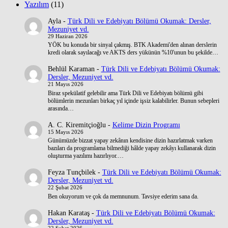
Yazılım
(11)
Ayla
-
Türk Dili ve Edebiyatı Bölümü Okumak: Dersler,
Mezuniyet vd.
29 Haziran 2026
YÖK bu konuda bir sinyal çakmış. BTK Akademi'den alınan derslerin
kredi olarak sayılacağı ve AKTS ders yükünün %10'unun bu şekilde…
Behlül Karaman
-
Türk Dili ve Edebiyatı Bölümü Okumak:
Dersler, Mezuniyet vd.
21 Mayıs 2026
Biraz spekülatif gelebilir ama Türk Dili ve Edebiyatı bölümü gibi
bölümlerin mezunları birkaç yıl içinde işsiz kalabilirler. Bunun sebepleri
arasında…
A. C. Kiremitçioğlu
-
Kelime Dizin Programı
15 Mayıs 2026
Günümüzde bizzat yapay zekânın kendisine dizin hazırlatmak varken
bazıları da programlama bilmediği hâlde yapay zekâyı kullanarak dizin
oluşturma yazılımı hazırlıyor.…
Feyza Tunçbilek
-
Türk Dili ve Edebiyatı Bölümü Okumak:
Dersler, Mezuniyet vd.
22 Şubat 2026
Ben okuyorum ve çok da memnunum. Tavsiye ederim sana da.
Hakan Karataş
-
Türk Dili ve Edebiyatı Bölümü Okumak:
Dersler, Mezuniyet vd.