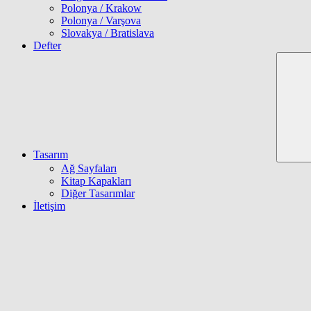
Polonya / Krakow
Polonya / Varşova
Slovakya / Bratislava
Defter
Tasarım
Ağ Sayfaları
Kitap Kapakları
Diğer Tasarımlar
İletişim