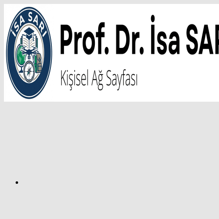
İçeriğe
atla
Facebook
Prof.
Dr.
İsa
SARI
–
Kişisel
Ağ
Sayfası
Instagram