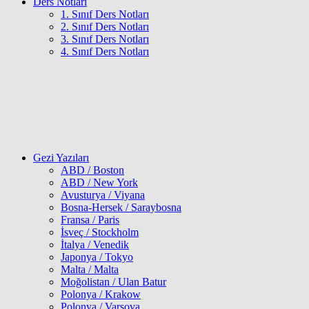
Ders Notları
1. Sınıf Ders Notları
2. Sınıf Ders Notları
3. Sınıf Ders Notları
4. Sınıf Ders Notları
Gezi Yazıları
ABD / Boston
ABD / New York
Avusturya / Viyana
Bosna-Hersek / Saraybosna
Fransa / Paris
İsveç / Stockholm
İtalya / Venedik
Japonya / Tokyo
Malta / Malta
Moğolistan / Ulan Batur
Polonya / Krakow
Polonya / Varşova