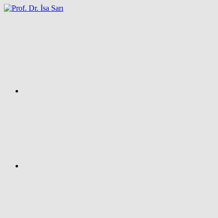
İçeriğe
atla
Facebook
Prof.
Dr.
İsa
SARI
–
Kişisel
Ağ
Sayfası
Instagram
X