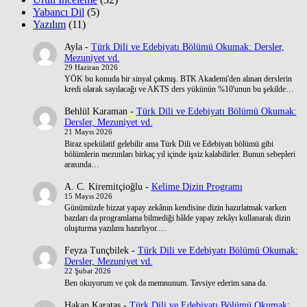
Yabancı Dil
(5)
Yazılım
(11)
Ayla
-
Türk Dili ve Edebiyatı Bölümü Okumak: Dersler,
Mezuniyet vd.
29 Haziran 2026
YÖK bu konuda bir sinyal çakmış. BTK Akademi'den alınan derslerin
kredi olarak sayılacağı ve AKTS ders yükünün %10'unun bu şekilde…
Behlül Karaman
-
Türk Dili ve Edebiyatı Bölümü Okumak:
Dersler, Mezuniyet vd.
21 Mayıs 2026
Biraz spekülatif gelebilir ama Türk Dili ve Edebiyatı bölümü gibi
bölümlerin mezunları birkaç yıl içinde işsiz kalabilirler. Bunun sebepleri
arasında…
A. C. Kiremitçioğlu
-
Kelime Dizin Programı
15 Mayıs 2026
Günümüzde bizzat yapay zekânın kendisine dizin hazırlatmak varken
bazıları da programlama bilmediği hâlde yapay zekâyı kullanarak dizin
oluşturma yazılımı hazırlıyor.…
Feyza Tunçbilek
-
Türk Dili ve Edebiyatı Bölümü Okumak:
Dersler, Mezuniyet vd.
22 Şubat 2026
Ben okuyorum ve çok da memnunum. Tavsiye ederim sana da.
Hakan Karataş
-
Türk Dili ve Edebiyatı Bölümü Okumak: