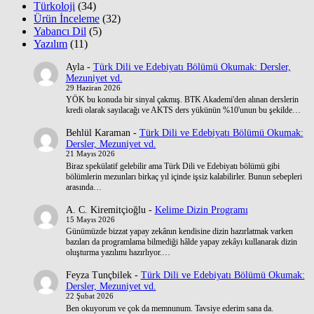
Türkoloji
(34)
Ürün İnceleme
(32)
Yabancı Dil
(5)
Yazılım
(11)
Ayla
-
Türk Dili ve Edebiyatı Bölümü Okumak: Dersler,
Mezuniyet vd.
29 Haziran 2026
YÖK bu konuda bir sinyal çakmış. BTK Akademi'den alınan derslerin
kredi olarak sayılacağı ve AKTS ders yükünün %10'unun bu şekilde…
Behlül Karaman
-
Türk Dili ve Edebiyatı Bölümü Okumak:
Dersler, Mezuniyet vd.
21 Mayıs 2026
Biraz spekülatif gelebilir ama Türk Dili ve Edebiyatı bölümü gibi
bölümlerin mezunları birkaç yıl içinde işsiz kalabilirler. Bunun sebepleri
arasında…
A. C. Kiremitçioğlu
-
Kelime Dizin Programı
15 Mayıs 2026
Günümüzde bizzat yapay zekânın kendisine dizin hazırlatmak varken
bazıları da programlama bilmediği hâlde yapay zekâyı kullanarak dizin
oluşturma yazılımı hazırlıyor.…
Feyza Tunçbilek
-
Türk Dili ve Edebiyatı Bölümü Okumak:
Dersler, Mezuniyet vd.
22 Şubat 2026
Ben okuyorum ve çok da memnunum. Tavsiye ederim sana da.