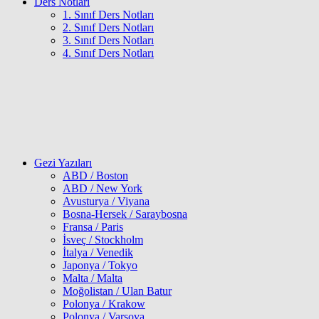
Ders Notları
1. Sınıf Ders Notları
2. Sınıf Ders Notları
3. Sınıf Ders Notları
4. Sınıf Ders Notları
Gezi Yazıları
ABD / Boston
ABD / New York
Avusturya / Viyana
Bosna-Hersek / Saraybosna
Fransa / Paris
İsveç / Stockholm
İtalya / Venedik
Japonya / Tokyo
Malta / Malta
Moğolistan / Ulan Batur
Polonya / Krakow
Polonya / Varşova