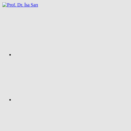
İçeriğe
atla
Facebook
Prof.
Dr.
İsa
SARI
–
Kişisel
Ağ
Sayfası
Instagram
X