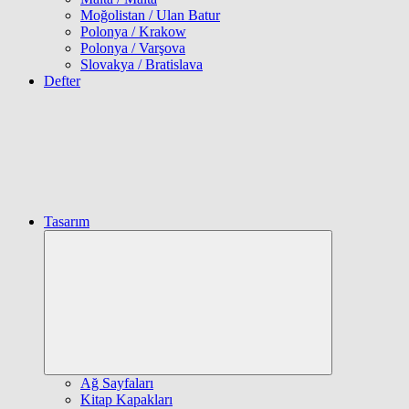
Moğolistan / Ulan Batur
Polonya / Krakow
Polonya / Varşova
Slovakya / Bratislava
Defter
Tasarım
Expand
child
menu
Ağ Sayfaları
Kitap Kapakları