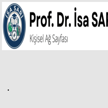
İçeriğe
atla
Facebook
Prof.
Dr.
İsa
SARI
–
Kişisel
Ağ
Sayfası
Instagram