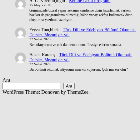
A. C. Kiremitçioğlu
-
Kelime Dizin Programı
15 Mayıs 2026
Günümüzde bizzat yapay zekânın kendisine dizin hazırlatmak varken
bazıları da programlama bilmediği hâlde yapay zekâyı kullanarak dizin
oluşturma yazılımı hazırlıyor.…
Feyza Tunçbilek
-
Türk Dili ve Edebiyatı Bölümü Okumak:
Dersler, Mezuniyet vd.
22 Şubat 2026
Ben okuyorum ve çok da memnunum. Tavsiye ederim sana da.
Hakan Karataş
-
Türk Dili ve Edebiyatı Bölümü Okumak:
Dersler, Mezuniyet vd.
22 Şubat 2026
Bu bölümü okumak istiyorum ama korkuyorum. Çok mu zor olur?
Ara
Ara
WordPress Theme: Donovan by ThemeZee.