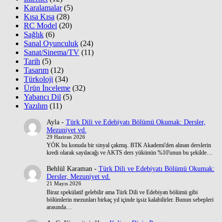
Karalamalar
(5)
Kısa Kısa
(28)
RC Model
(20)
Sağlık
(6)
Sanal Oyunculuk
(24)
Sanat/Sinema/TV
(11)
Tarih
(5)
Tasarım
(12)
Türkoloji
(34)
Ürün İnceleme
(32)
Yabancı Dil
(5)
Yazılım
(11)
Ayla
-
Türk Dili ve Edebiyatı Bölümü Okumak: Dersler,
Mezuniyet vd.
29 Haziran 2026
YÖK bu konuda bir sinyal çakmış. BTK Akademi'den alınan derslerin
kredi olarak sayılacağı ve AKTS ders yükünün %10'unun bu şekilde…
Behlül Karaman
-
Türk Dili ve Edebiyatı Bölümü Okumak:
Dersler, Mezuniyet vd.
21 Mayıs 2026
Biraz spekülatif gelebilir ama Türk Dili ve Edebiyatı bölümü gibi
bölümlerin mezunları birkaç yıl içinde işsiz kalabilirler. Bunun sebepleri
arasında…