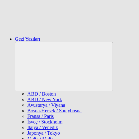
Gezi Yazıları
Expand
child
menu
ABD / Boston
ABD / New York
Avusturya / Viyana
Bosna-Hersek / Saraybosna
Fransa / Paris
İsveç / Stockholm
İtalya / Venedik
Japonya / Tokyo
Malta / Malta