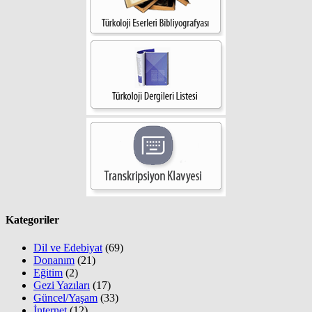
Kategoriler
Dil ve Edebiyat
(69)
Donanım
(21)
Eğitim
(2)
Gezi Yazıları
(17)
Güncel/Yaşam
(33)
İnternet
(12)