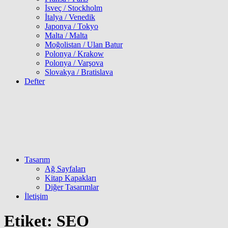
İsveç / Stockholm
İtalya / Venedik
Japonya / Tokyo
Malta / Malta
Moğolistan / Ulan Batur
Polonya / Krakow
Polonya / Varşova
Slovakya / Bratislava
Defter
Tasarım
Ağ Sayfaları
Kitap Kapakları
Diğer Tasarımlar
İletişim
Etiket:
SEO