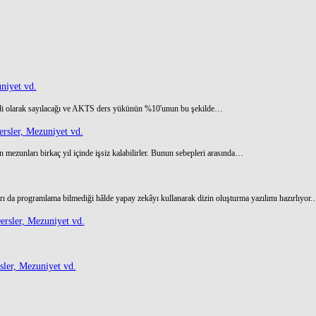
niyet vd.
di olarak sayılacağı ve AKTS ders yükünün %10'unun bu şekilde…
rsler, Mezuniyet vd.
 mezunları birkaç yıl içinde işsiz kalabilirler. Bunun sebepleri arasında…
ı da programlama bilmediği hâlde yapay zekâyı kullanarak dizin oluşturma yazılımı hazırlıyor
rsler, Mezuniyet vd.
ler, Mezuniyet vd.