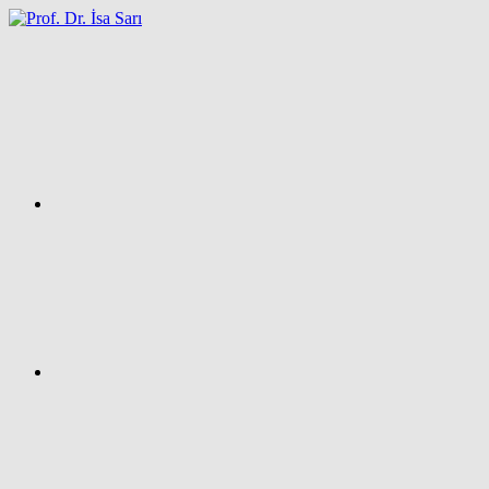
İçeriğe
atla
Facebook
Prof.
Dr.
İsa
SARI
–
Kişisel
Ağ
Sayfası
Instagram
X