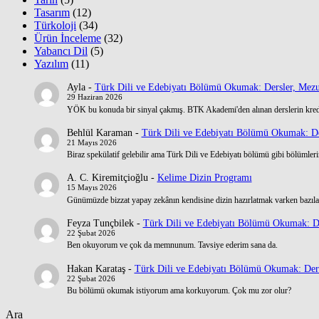
Tasarım
(12)
Türkoloji
(34)
Ürün İnceleme
(32)
Yabancı Dil
(5)
Yazılım
(11)
Ayla
-
Türk Dili ve Edebiyatı Bölümü Okumak: Dersler, Mezu
29 Haziran 2026
YÖK bu konuda bir sinyal çakmış. BTK Akademi'den alınan derslerin kre
Behlül Karaman
-
Türk Dili ve Edebiyatı Bölümü Okumak: De
21 Mayıs 2026
Biraz spekülatif gelebilir ama Türk Dili ve Edebiyatı bölümü gibi bölümlerin
A. C. Kiremitçioğlu
-
Kelime Dizin Programı
15 Mayıs 2026
Günümüzde bizzat yapay zekânın kendisine dizin hazırlatmak varken bazılar
Feyza Tunçbilek
-
Türk Dili ve Edebiyatı Bölümü Okumak: De
22 Şubat 2026
Ben okuyorum ve çok da memnunum. Tavsiye ederim sana da.
Hakan Karataş
-
Türk Dili ve Edebiyatı Bölümü Okumak: Ders
22 Şubat 2026
Bu bölümü okumak istiyorum ama korkuyorum. Çok mu zor olur?
Ara