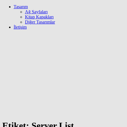
Tasarım
Ağ Sayfaları
Kitap Kapakları
Diğer Tasarımlar
İletişim
Etiket:
Server List