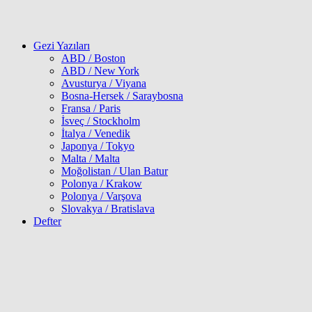
Gezi Yazıları
ABD / Boston
ABD / New York
Avusturya / Viyana
Bosna-Hersek / Saraybosna
Fransa / Paris
İsveç / Stockholm
İtalya / Venedik
Japonya / Tokyo
Malta / Malta
Moğolistan / Ulan Batur
Polonya / Krakow
Polonya / Varşova
Slovakya / Bratislava
Defter