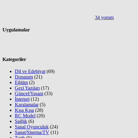
34 yorum
Uygulamalar
Kategoriler
Dil ve Edebiyat
(69)
Donanım
(21)
Eğitim
(2)
Gezi Yazıları
(17)
Güncel/Yaşam
(33)
İnternet
(12)
Karalamalar
(5)
Kısa Kısa
(28)
RC Model
(20)
Sağlık
(6)
Sanal Oyunculuk
(24)
Sanat/Sinema/TV
(11)
Tarih
(5)