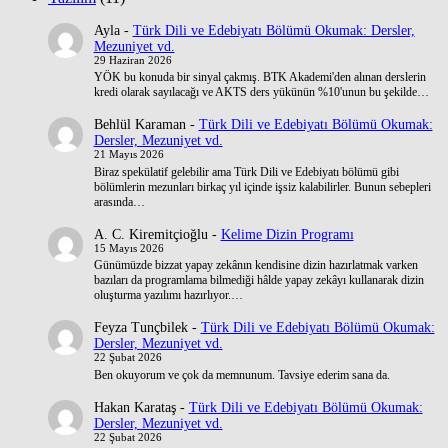
Ayla
-
Türk Dili ve Edebiyatı Bölümü Okumak: Dersler,
Mezuniyet vd.
29 Haziran 2026
YÖK bu konuda bir sinyal çakmış. BTK Akademi'den alınan derslerin
kredi olarak sayılacağı ve AKTS ders yükünün %10'unun bu şekilde…
Behlül Karaman
-
Türk Dili ve Edebiyatı Bölümü Okumak:
Dersler, Mezuniyet vd.
21 Mayıs 2026
Biraz spekülatif gelebilir ama Türk Dili ve Edebiyatı bölümü gibi
bölümlerin mezunları birkaç yıl içinde işsiz kalabilirler. Bunun sebepleri
arasında…
A. C. Kiremitçioğlu
-
Kelime Dizin Programı
15 Mayıs 2026
Günümüzde bizzat yapay zekânın kendisine dizin hazırlatmak varken
bazıları da programlama bilmediği hâlde yapay zekâyı kullanarak dizin
oluşturma yazılımı hazırlıyor.…
Feyza Tunçbilek
-
Türk Dili ve Edebiyatı Bölümü Okumak:
Dersler, Mezuniyet vd.
22 Şubat 2026
Ben okuyorum ve çok da memnunum. Tavsiye ederim sana da.
Hakan Karataş
-
Türk Dili ve Edebiyatı Bölümü Okumak:
Dersler, Mezuniyet vd.
22 Şubat 2026