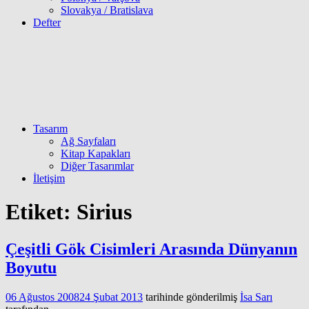
Slovakya / Bratislava
Defter
Tasarım
Ağ Sayfaları
Kitap Kapakları
Diğer Tasarımlar
İletişim
Etiket:
Sirius
Çeşitli Gök Cisimleri Arasında Dünyanın
Boyutu
06 Ağustos 2008
24 Şubat 2013
tarihinde gönderilmiş
İsa Sarı