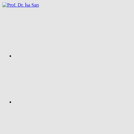
İçeriğe
atla
Facebook
Prof.
Dr.
İsa
SARI
–
Kişisel
Ağ
Sayfası
Instagram
X