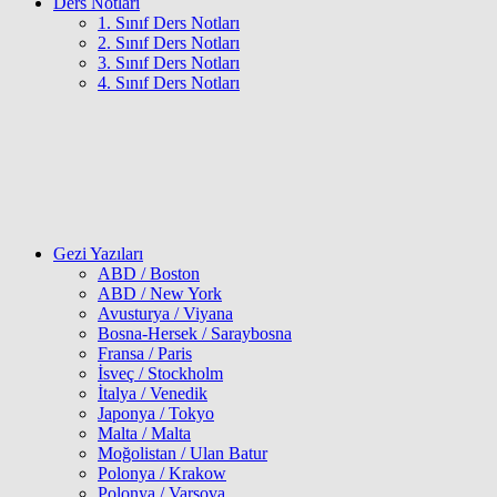
Ders Notları
1. Sınıf Ders Notları
2. Sınıf Ders Notları
3. Sınıf Ders Notları
4. Sınıf Ders Notları
Gezi Yazıları
ABD / Boston
ABD / New York
Avusturya / Viyana
Bosna-Hersek / Saraybosna
Fransa / Paris
İsveç / Stockholm
İtalya / Venedik
Japonya / Tokyo
Malta / Malta
Moğolistan / Ulan Batur
Polonya / Krakow
Polonya / Varşova