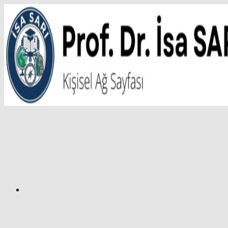
İçeriğe
atla
Facebook
Prof.
Dr.
İsa
SARI
–
Kişisel
Ağ
Sayfası
Instagram