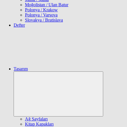
Moğolistan / Ulan Batur
Polonya / Krakow
Polonya / Varşova
Slovakya / Bratislava
Defter
Tasarım
Expand
child
menu
Ağ Sayfaları
Kitap Kapakları