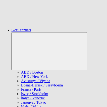
Gezi Yazıları
Expand
child
menu
ABD / Boston
ABD / New York
Avusturya / Viyana
Bosna-Hersek / Saraybosna
Fransa / Paris
İsveç / Stockholm
İtalya / Venedik
Japonya / Tokyo
Malta / Malta