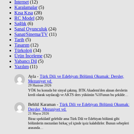
İnternet
(12)
Karalamalar
(5)
Kısa Kısa
(28)
RC Model
(20)
Sağlık
(6)
Sanal Oyunculuk
(24)
Sanat/Sinema/TV
(11)
Tarih
(5)
Tasarım
(12)
Türkoloji
(34)
Ürün İnceleme
(32)
Yabancı Dil
(5)
Yazılım
(11)
Ayla
-
Türk Dili ve Edebiyatı Bölümü Okumak: Dersler,
Mezuniyet vd.
29 Haziran 2026
YÖK bu konuda bir sinyal çakmış. BTK Akademi'den alınan derslerin
kredi olarak sayılacağı ve AKTS ders yükünün %10'unun bu şekilde…
Behlül Karaman
-
Türk Dili ve Edebiyatı Bölümü Okumak:
Dersler, Mezuniyet vd.
21 Mayıs 2026
Biraz spekülatif gelebilir ama Türk Dili ve Edebiyatı bölümü gibi
bölümlerin mezunları birkaç yıl içinde işsiz kalabilirler. Bunun sebepleri
arasında…