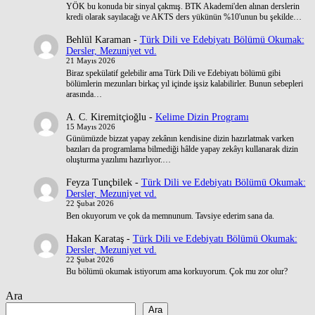
YÖK bu konuda bir sinyal çakmış. BTK Akademi'den alınan derslerin
kredi olarak sayılacağı ve AKTS ders yükünün %10'unun bu şekilde…
Behlül Karaman
-
Türk Dili ve Edebiyatı Bölümü Okumak:
Dersler, Mezuniyet vd.
21 Mayıs 2026
Biraz spekülatif gelebilir ama Türk Dili ve Edebiyatı bölümü gibi
bölümlerin mezunları birkaç yıl içinde işsiz kalabilirler. Bunun sebepleri
arasında…
A. C. Kiremitçioğlu
-
Kelime Dizin Programı
15 Mayıs 2026
Günümüzde bizzat yapay zekânın kendisine dizin hazırlatmak varken
bazıları da programlama bilmediği hâlde yapay zekâyı kullanarak dizin
oluşturma yazılımı hazırlıyor.…
Feyza Tunçbilek
-
Türk Dili ve Edebiyatı Bölümü Okumak:
Dersler, Mezuniyet vd.
22 Şubat 2026
Ben okuyorum ve çok da memnunum. Tavsiye ederim sana da.
Hakan Karataş
-
Türk Dili ve Edebiyatı Bölümü Okumak:
Dersler, Mezuniyet vd.
22 Şubat 2026
Bu bölümü okumak istiyorum ama korkuyorum. Çok mu zor olur?
Ara
Ara