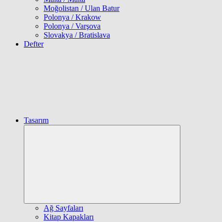
Moğolistan / Ulan Batur
Polonya / Krakow
Polonya / Varşova
Slovakya / Bratislava
Defter
Tasarım
Expand
child
menu
Ağ Sayfaları
Kitap Kapakları