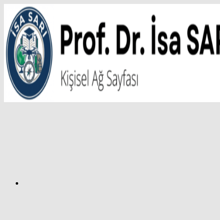
İçeriğe
atla
Facebook
Prof.
Dr.
İsa
SARI
–
Kişisel
Ağ
Sayfası
Instagram