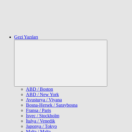
Gezi Yazıları
Expand
child
menu
ABD / Boston
ABD / New York
Avusturya / Viyana
Bosna-Hersek / Saraybosna
Fransa / Paris
İsveç / Stockholm
İtalya / Venedik
Japonya / Tokyo
Malta / Malta