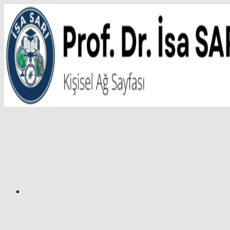
İçeriğe
atla
Facebook
Prof.
Dr.
İsa
SARI
–
Kişisel
Ağ
Sayfası
Instagram