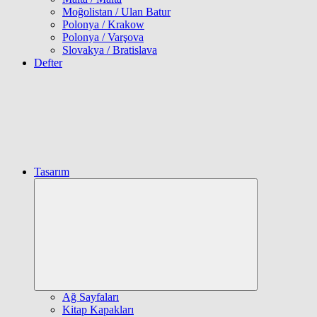
Moğolistan / Ulan Batur
Polonya / Krakow
Polonya / Varşova
Slovakya / Bratislava
Defter
Tasarım
Expand
child
menu
Ağ Sayfaları
Kitap Kapakları