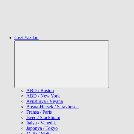
Gezi Yazıları
Expand
child
menu
ABD / Boston
ABD / New York
Avusturya / Viyana
Bosna-Hersek / Saraybosna
Fransa / Paris
İsveç / Stockholm
İtalya / Venedik
Japonya / Tokyo
Malta / Malta