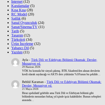
İnternet
(12)
Karalamalar
(5)
Kısa Kısa
(28)
RC Model
(20)
Sağlık
(6)
Sanal Oyunculuk
(24)
Sanat/Sinema/TV
(11)
Tarih
(5)
Tasarım
(12)
Türkoloji
(34)
Ürün İnceleme
(32)
Yabancı Dil
(5)
Yazılım
(11)
Ayla
-
Türk Dili ve Edebiyatı Bölümü Okumak: Dersler,
Mezuniyet vd.
29 Haziran 2026
YÖK bu konuda bir sinyal çakmış. BTK Akademi'den alınan derslerin
kredi olarak sayılacağı ve AKTS ders yükünün %10'unun bu şekilde…
Behlül Karaman
-
Türk Dili ve Edebiyatı Bölümü Okumak:
Dersler, Mezuniyet vd.
21 Mayıs 2026
Biraz spekülatif gelebilir ama Türk Dili ve Edebiyatı bölümü gibi
bölümlerin mezunları birkaç yıl içinde işsiz kalabilirler. Bunun sebepleri
arasında…