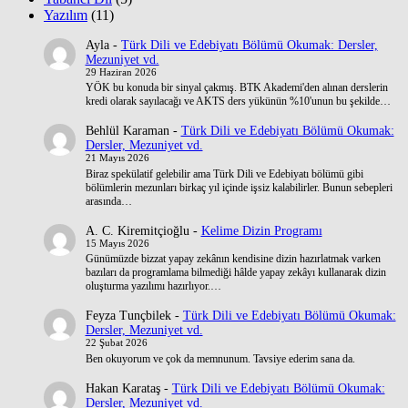
Yazılım
(11)
Ayla
-
Türk Dili ve Edebiyatı Bölümü Okumak: Dersler,
Mezuniyet vd.
29 Haziran 2026
YÖK bu konuda bir sinyal çakmış. BTK Akademi'den alınan derslerin
kredi olarak sayılacağı ve AKTS ders yükünün %10'unun bu şekilde…
Behlül Karaman
-
Türk Dili ve Edebiyatı Bölümü Okumak:
Dersler, Mezuniyet vd.
21 Mayıs 2026
Biraz spekülatif gelebilir ama Türk Dili ve Edebiyatı bölümü gibi
bölümlerin mezunları birkaç yıl içinde işsiz kalabilirler. Bunun sebepleri
arasında…
A. C. Kiremitçioğlu
-
Kelime Dizin Programı
15 Mayıs 2026
Günümüzde bizzat yapay zekânın kendisine dizin hazırlatmak varken
bazıları da programlama bilmediği hâlde yapay zekâyı kullanarak dizin
oluşturma yazılımı hazırlıyor.…
Feyza Tunçbilek
-
Türk Dili ve Edebiyatı Bölümü Okumak:
Dersler, Mezuniyet vd.
22 Şubat 2026
Ben okuyorum ve çok da memnunum. Tavsiye ederim sana da.
Hakan Karataş
-
Türk Dili ve Edebiyatı Bölümü Okumak:
Dersler, Mezuniyet vd.