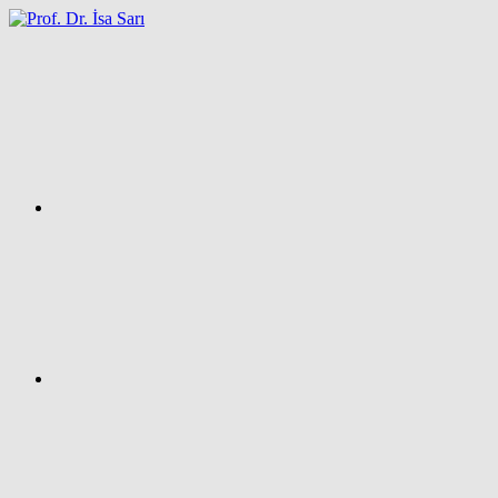
İçeriğe
atla
Facebook
Prof.
Dr.
İsa
SARI
–
Kişisel
Ağ
Sayfası
Instagram
X