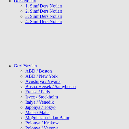
Ders Notları
1. Sınıf Ders Notları
2. Sınıf Ders Notları
3. Sınıf Ders Notları
4. Sınıf Ders Notları
Gezi Yazıları
ABD / Boston
ABD / New York
Avusturya / Viyana
Bosna-Hersek / Saraybosna
Fransa / Paris
İsveç / Stockholm
İtalya / Venedik
Japonya / Tokyo
Malta / Malta
Moğolistan / Ulan Batur
Polonya / Krakow
Polonya / Varşova