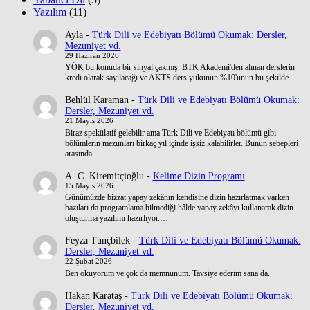
Yazılım
(11)
Ayla
-
Türk Dili ve Edebiyatı Bölümü Okumak: Dersler,
Mezuniyet vd.
29 Haziran 2026
YÖK bu konuda bir sinyal çakmış. BTK Akademi'den alınan derslerin
kredi olarak sayılacağı ve AKTS ders yükünün %10'unun bu şekilde…
Behlül Karaman
-
Türk Dili ve Edebiyatı Bölümü Okumak:
Dersler, Mezuniyet vd.
21 Mayıs 2026
Biraz spekülatif gelebilir ama Türk Dili ve Edebiyatı bölümü gibi
bölümlerin mezunları birkaç yıl içinde işsiz kalabilirler. Bunun sebepleri
arasında…
A. C. Kiremitçioğlu
-
Kelime Dizin Programı
15 Mayıs 2026
Günümüzde bizzat yapay zekânın kendisine dizin hazırlatmak varken
bazıları da programlama bilmediği hâlde yapay zekâyı kullanarak dizin
oluşturma yazılımı hazırlıyor.…
Feyza Tunçbilek
-
Türk Dili ve Edebiyatı Bölümü Okumak:
Dersler, Mezuniyet vd.
22 Şubat 2026
Ben okuyorum ve çok da memnunum. Tavsiye ederim sana da.
Hakan Karataş
-
Türk Dili ve Edebiyatı Bölümü Okumak:
Dersler, Mezuniyet vd.