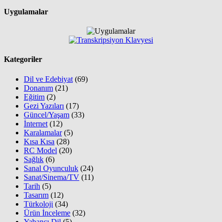
Uygulamalar
Kategoriler
Dil ve Edebiyat
(69)
Donanım
(21)
Eğitim
(2)
Gezi Yazıları
(17)
Güncel/Yaşam
(33)
İnternet
(12)
Karalamalar
(5)
Kısa Kısa
(28)
RC Model
(20)
Sağlık
(6)
Sanal Oyunculuk
(24)
Sanat/Sinema/TV
(11)
Tarih
(5)
Tasarım
(12)
Türkoloji
(34)
Ürün İnceleme
(32)
Yabancı Dil
(5)