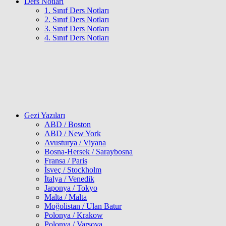
Ders Notları
1. Sınıf Ders Notları
2. Sınıf Ders Notları
3. Sınıf Ders Notları
4. Sınıf Ders Notları
Gezi Yazıları
ABD / Boston
ABD / New York
Avusturya / Viyana
Bosna-Hersek / Saraybosna
Fransa / Paris
İsveç / Stockholm
İtalya / Venedik
Japonya / Tokyo
Malta / Malta
Moğolistan / Ulan Batur
Polonya / Krakow
Polonya / Varşova