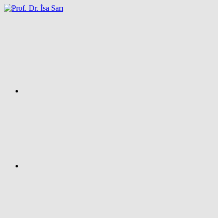
İçeriğe
atla
Facebook
Prof.
Dr.
İsa
SARI
–
Kişisel
Ağ
Sayfası
Instagram
X