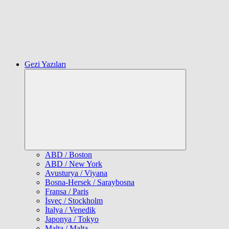
Gezi Yazıları
Expand
child
menu
ABD / Boston
ABD / New York
Avusturya / Viyana
Bosna-Hersek / Saraybosna
Fransa / Paris
İsveç / Stockholm
İtalya / Venedik
Japonya / Tokyo
Malta / Malta