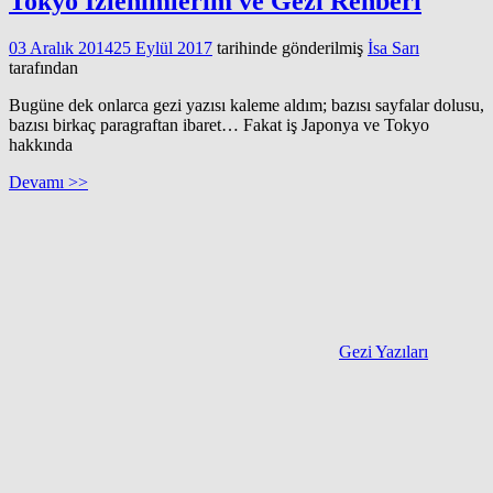
Tokyo İzlenimlerim ve Gezi Rehberi
03 Aralık 2014
25 Eylül 2017
tarihinde gönderilmiş
İsa Sarı
tarafından
Bugüne dek onlarca gezi yazısı kaleme aldım; bazısı sayfalar dolusu,
bazısı birkaç paragraftan ibaret… Fakat iş Japonya ve Tokyo
hakkında
Devamı >>
Gezi Yazıları