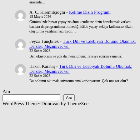
arasında…
A. C. Kiremitçioğlu
-
Kelime Dizin Programı
15 Mayıs 2026
Günümüzde bizzat yapay zekânın kendisine dizin hazırlatmak varken
bazıları da programlama bilmediği hâlde yapay zekâyı kullanarak dizin
oluşturma yazılımı hazırlıyor.…
Feyza Tunçbilek
-
Türk Dili ve Edebiyatı Bölümü Okumak:
Dersler, Mezuniyet vd.
22 Şubat 2026
Ben okuyorum ve çok da memnunum. Tavsiye ederim sana da.
Hakan Karataş
-
Türk Dili ve Edebiyatı Bölümü Okumak:
Dersler, Mezuniyet vd.
22 Şubat 2026
Bu bölümü okumak istiyorum ama korkuyorum. Çok mu zor olur?
Ara
Ara
WordPress Theme: Donovan by ThemeZee.