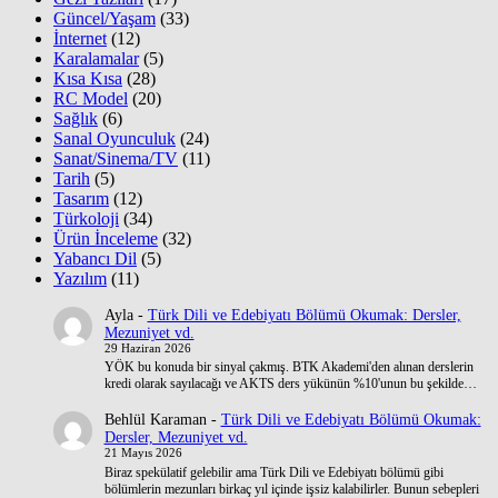
Güncel/Yaşam
(33)
İnternet
(12)
Karalamalar
(5)
Kısa Kısa
(28)
RC Model
(20)
Sağlık
(6)
Sanal Oyunculuk
(24)
Sanat/Sinema/TV
(11)
Tarih
(5)
Tasarım
(12)
Türkoloji
(34)
Ürün İnceleme
(32)
Yabancı Dil
(5)
Yazılım
(11)
Ayla
-
Türk Dili ve Edebiyatı Bölümü Okumak: Dersler,
Mezuniyet vd.
29 Haziran 2026
YÖK bu konuda bir sinyal çakmış. BTK Akademi'den alınan derslerin
kredi olarak sayılacağı ve AKTS ders yükünün %10'unun bu şekilde…
Behlül Karaman
-
Türk Dili ve Edebiyatı Bölümü Okumak:
Dersler, Mezuniyet vd.
21 Mayıs 2026
Biraz spekülatif gelebilir ama Türk Dili ve Edebiyatı bölümü gibi
bölümlerin mezunları birkaç yıl içinde işsiz kalabilirler. Bunun sebepleri