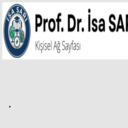
İçeriğe
atla
Facebook
Prof.
Dr.
İsa
SARI
–
Kişisel
Ağ
Sayfası
Instagram