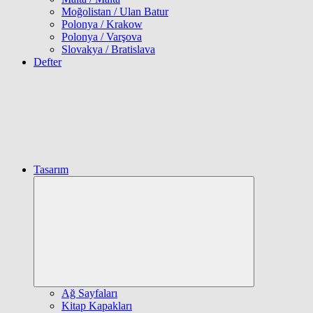
Moğolistan / Ulan Batur
Polonya / Krakow
Polonya / Varşova
Slovakya / Bratislava
Defter
Tasarım
Expand
child
menu
Ağ Sayfaları
Kitap Kapakları