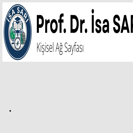
İçeriğe
atla
Facebook
Prof.
Dr.
İsa
SARI
–
Kişisel
Ağ
Sayfası
Instagram