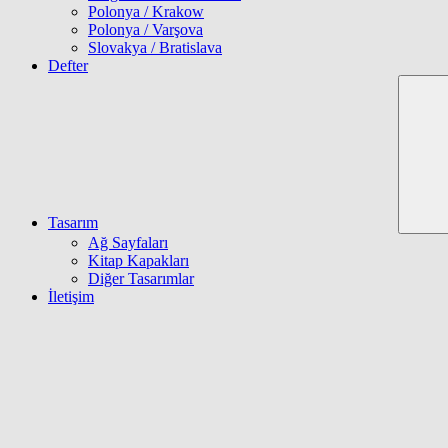
Polonya / Krakow
Polonya / Varşova
Slovakya / Bratislava
Defter
Tasarım
Ağ Sayfaları
Kitap Kapakları
Diğer Tasarımlar
İletişim