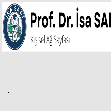
İçeriğe
atla
Facebook
Prof.
Dr.
İsa
SARI
–
Kişisel
Ağ
Sayfası
Instagram