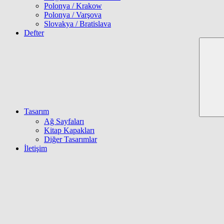
Polonya / Krakow
Polonya / Varşova
Slovakya / Bratislava
Defter
Tasarım
Ağ Sayfaları
Kitap Kapakları
Diğer Tasarımlar
İletişim