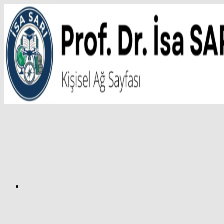
İçeriğe
atla
Facebook
Prof.
Dr.
İsa
SARI
–
Kişisel
Ağ
Sayfası
Instagram