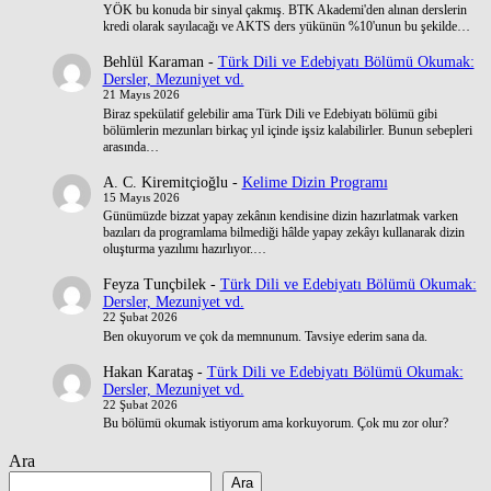
YÖK bu konuda bir sinyal çakmış. BTK Akademi'den alınan derslerin
kredi olarak sayılacağı ve AKTS ders yükünün %10'unun bu şekilde…
Behlül Karaman
-
Türk Dili ve Edebiyatı Bölümü Okumak:
Dersler, Mezuniyet vd.
21 Mayıs 2026
Biraz spekülatif gelebilir ama Türk Dili ve Edebiyatı bölümü gibi
bölümlerin mezunları birkaç yıl içinde işsiz kalabilirler. Bunun sebepleri
arasında…
A. C. Kiremitçioğlu
-
Kelime Dizin Programı
15 Mayıs 2026
Günümüzde bizzat yapay zekânın kendisine dizin hazırlatmak varken
bazıları da programlama bilmediği hâlde yapay zekâyı kullanarak dizin
oluşturma yazılımı hazırlıyor.…
Feyza Tunçbilek
-
Türk Dili ve Edebiyatı Bölümü Okumak:
Dersler, Mezuniyet vd.
22 Şubat 2026
Ben okuyorum ve çok da memnunum. Tavsiye ederim sana da.
Hakan Karataş
-
Türk Dili ve Edebiyatı Bölümü Okumak:
Dersler, Mezuniyet vd.
22 Şubat 2026
Bu bölümü okumak istiyorum ama korkuyorum. Çok mu zor olur?
Ara
Ara