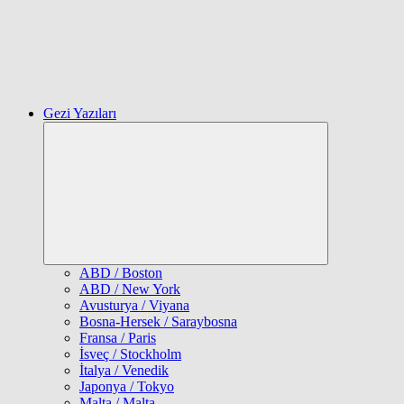
Gezi Yazıları
Expand
child
menu
ABD / Boston
ABD / New York
Avusturya / Viyana
Bosna-Hersek / Saraybosna
Fransa / Paris
İsveç / Stockholm
İtalya / Venedik
Japonya / Tokyo
Malta / Malta