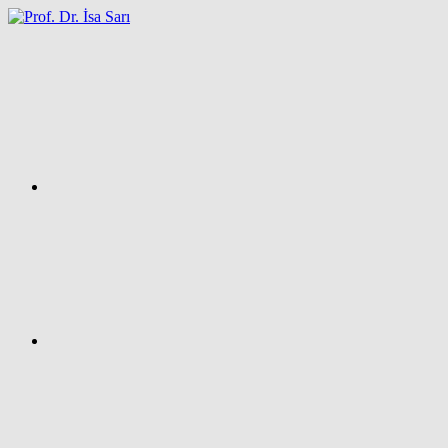
İçeriğe
atla
Facebook
Prof.
Dr.
İsa
SARI
–
Kişisel
Ağ
Sayfası
Instagram
X