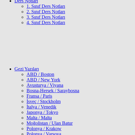
Ders Notları
1. Sınıf Ders Notları
2. Sınıf Ders Notları
3. Sınıf Ders Notları
4. Sınıf Ders Notları
Gezi Yazıları
ABD / Boston
ABD / New York
Avusturya / Viyana
Bosna-Hersek / Saraybosna
Fransa / Paris
İsveç / Stockholm
İtalya / Venedik
Japonya / Tokyo
Malta / Malta
Moğolistan / Ulan Batur
Polonya / Krakow
Polonya / Varşova