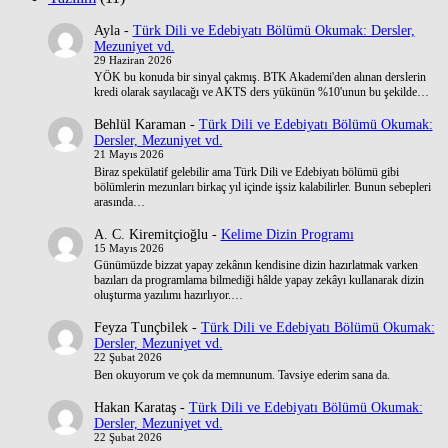
Ayla
-
Türk Dili ve Edebiyatı Bölümü Okumak: Dersler,
Mezuniyet vd.
29 Haziran 2026
YÖK bu konuda bir sinyal çakmış. BTK Akademi'den alınan derslerin
kredi olarak sayılacağı ve AKTS ders yükünün %10'unun bu şekilde…
Behlül Karaman
-
Türk Dili ve Edebiyatı Bölümü Okumak:
Dersler, Mezuniyet vd.
21 Mayıs 2026
Biraz spekülatif gelebilir ama Türk Dili ve Edebiyatı bölümü gibi
bölümlerin mezunları birkaç yıl içinde işsiz kalabilirler. Bunun sebepleri
arasında…
A. C. Kiremitçioğlu
-
Kelime Dizin Programı
15 Mayıs 2026
Günümüzde bizzat yapay zekânın kendisine dizin hazırlatmak varken
bazıları da programlama bilmediği hâlde yapay zekâyı kullanarak dizin
oluşturma yazılımı hazırlıyor.…
Feyza Tunçbilek
-
Türk Dili ve Edebiyatı Bölümü Okumak:
Dersler, Mezuniyet vd.
22 Şubat 2026
Ben okuyorum ve çok da memnunum. Tavsiye ederim sana da.
Hakan Karataş
-
Türk Dili ve Edebiyatı Bölümü Okumak:
Dersler, Mezuniyet vd.
22 Şubat 2026