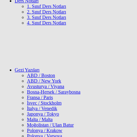
Ders Notları
1. Sınıf Ders Notları
2. Sınıf Ders Notları
3. Sınıf Ders Notları
4. Sınıf Ders Notları
Gezi Yazıları
ABD / Boston
ABD / New York
Avusturya / Viyana
Bosna-Hersek / Saraybosna
Fransa / Paris
İsveç / Stockholm
İtalya / Venedik
Japonya / Tokyo
Malta / Malta
Moğolistan / Ulan Batur
Polonya / Krakow
Polonya / Varşova