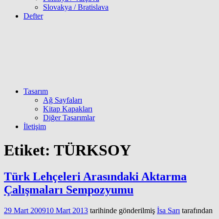
Slovakya / Bratislava
Defter
Tasarım
Ağ Sayfaları
Kitap Kapakları
Diğer Tasarımlar
İletişim
Etiket:
TÜRKSOY
Türk Lehçeleri Arasındaki Aktarma
Çalışmaları Sempozyumu
29 Mart 2009
10 Mart 2013
tarihinde gönderilmiş
İsa Sarı
tarafından