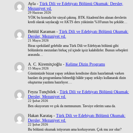
Ayla
-
Türk Dili ve Edebiyatı Bölümü Okumak: Dersler,
Mezuniyet vd.
29 Haziran 2026
YÖK bu konuda bir sinyal çakmış. BTK Akademi'den alınan derslerin
kredi olarak sayılacağı ve AKTS ders yükünün %10'unun bu şekilde…
Behlül Karaman
-
Türk Dili ve Edebiyatı Bölümü Okumak:
Dersler, Mezuniyet vd.
21 Mayıs 2026
Biraz spekülatif gelebilir ama Türk Dili ve Edebiyatı bölümü gibi
bölümlerin mezunları birkaç yıl içinde işsiz kalabilirler. Bunun sebepleri
arasında…
A. C. Kiremitçioğlu
-
Kelime Dizin Programı
15 Mayıs 2026
Günümüzde bizzat yapay zekânın kendisine dizin hazırlatmak varken
bazıları da programlama bilmediği hâlde yapay zekâyı kullanarak dizin
oluşturma yazılımı hazırlıyor.…
Feyza Tunçbilek
-
Türk Dili ve Edebiyatı Bölümü Okumak:
Dersler, Mezuniyet vd.
22 Şubat 2026
Ben okuyorum ve çok da memnunum. Tavsiye ederim sana da.
Hakan Karataş
-
Türk Dili ve Edebiyatı Bölümü Okumak:
Dersler, Mezuniyet vd.
22 Şubat 2026
Bu bölümü okumak istiyorum ama korkuyorum. Çok mu zor olur?