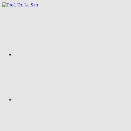
İçeriğe
atla
Facebook
Prof.
Dr.
İsa
SARI
–
Kişisel
Ağ
Sayfası
Instagram
X