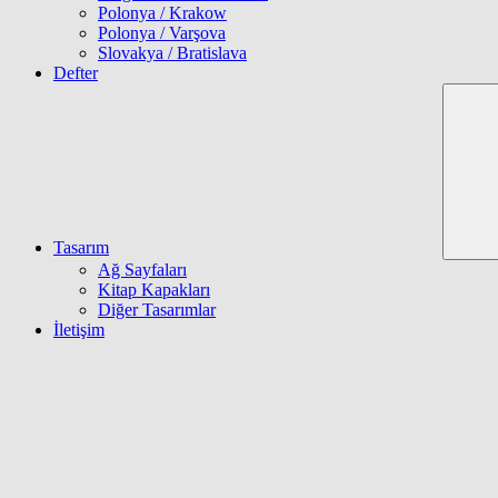
Polonya / Krakow
Polonya / Varşova
Slovakya / Bratislava
Defter
Tasarım
Ağ Sayfaları
Kitap Kapakları
Diğer Tasarımlar
İletişim