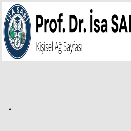
İçeriğe
atla
Facebook
Prof.
Dr.
İsa
SARI
–
Kişisel
Ağ
Sayfası
Instagram