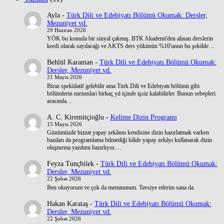
Ayla
-
Türk Dili ve Edebiyatı Bölümü Okumak: Dersler,
Mezuniyet vd.
29 Haziran 2026
YÖK bu konuda bir sinyal çakmış. BTK Akademi'den alınan derslerin
kredi olarak sayılacağı ve AKTS ders yükünün %10'unun bu şekilde…
Behlül Karaman
-
Türk Dili ve Edebiyatı Bölümü Okumak:
Dersler, Mezuniyet vd.
21 Mayıs 2026
Biraz spekülatif gelebilir ama Türk Dili ve Edebiyatı bölümü gibi
bölümlerin mezunları birkaç yıl içinde işsiz kalabilirler. Bunun sebepleri
arasında…
A. C. Kiremitçioğlu
-
Kelime Dizin Programı
15 Mayıs 2026
Günümüzde bizzat yapay zekânın kendisine dizin hazırlatmak varken
bazıları da programlama bilmediği hâlde yapay zekâyı kullanarak dizin
oluşturma yazılımı hazırlıyor.…
Feyza Tunçbilek
-
Türk Dili ve Edebiyatı Bölümü Okumak:
Dersler, Mezuniyet vd.
22 Şubat 2026
Ben okuyorum ve çok da memnunum. Tavsiye ederim sana da.
Hakan Karataş
-
Türk Dili ve Edebiyatı Bölümü Okumak:
Dersler, Mezuniyet vd.
22 Şubat 2026