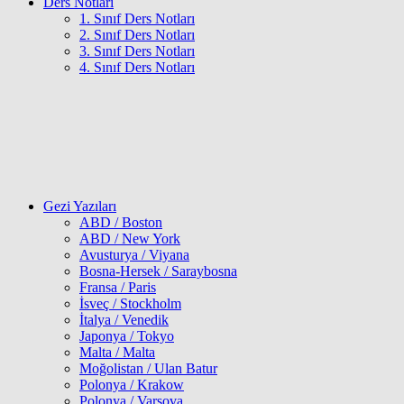
Ders Notları
1. Sınıf Ders Notları
2. Sınıf Ders Notları
3. Sınıf Ders Notları
4. Sınıf Ders Notları
Gezi Yazıları
ABD / Boston
ABD / New York
Avusturya / Viyana
Bosna-Hersek / Saraybosna
Fransa / Paris
İsveç / Stockholm
İtalya / Venedik
Japonya / Tokyo
Malta / Malta
Moğolistan / Ulan Batur
Polonya / Krakow
Polonya / Varşova