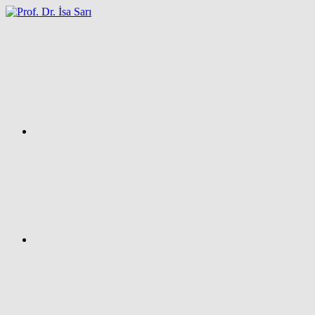
İçeriğe
atla
Facebook
Prof.
Dr.
İsa
SARI
–
Kişisel
Ağ
Sayfası
Instagram
X