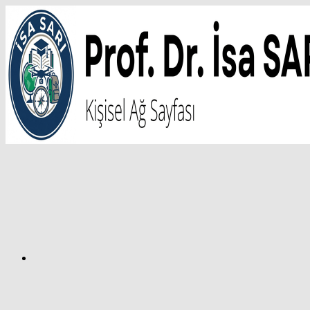
İçeriğe
atla
Facebook
Prof.
Dr.
İsa
SARI
–
Kişisel
Ağ
Sayfası
Instagram