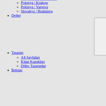
Polonya / Krakow
Polonya / Varşova
Slovakya / Bratislava
Defter
Tasarım
Ağ Sayfaları
Kitap Kapakları
Diğer Tasarımlar
İletişim