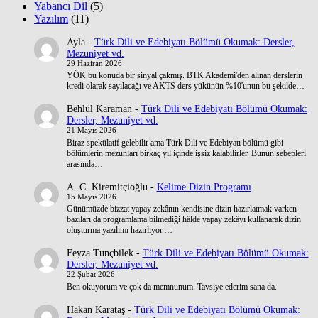
Yabancı Dil
(5)
Yazılım
(11)
Ayla
-
Türk Dili ve Edebiyatı Bölümü Okumak: Dersler,
Mezuniyet vd.
29 Haziran 2026
YÖK bu konuda bir sinyal çakmış. BTK Akademi'den alınan derslerin
kredi olarak sayılacağı ve AKTS ders yükünün %10'unun bu şekilde…
Behlül Karaman
-
Türk Dili ve Edebiyatı Bölümü Okumak:
Dersler, Mezuniyet vd.
21 Mayıs 2026
Biraz spekülatif gelebilir ama Türk Dili ve Edebiyatı bölümü gibi
bölümlerin mezunları birkaç yıl içinde işsiz kalabilirler. Bunun sebepleri
arasında…
A. C. Kiremitçioğlu
-
Kelime Dizin Programı
15 Mayıs 2026
Günümüzde bizzat yapay zekânın kendisine dizin hazırlatmak varken
bazıları da programlama bilmediği hâlde yapay zekâyı kullanarak dizin
oluşturma yazılımı hazırlıyor.…
Feyza Tunçbilek
-
Türk Dili ve Edebiyatı Bölümü Okumak:
Dersler, Mezuniyet vd.
22 Şubat 2026
Ben okuyorum ve çok da memnunum. Tavsiye ederim sana da.
Hakan Karataş
-
Türk Dili ve Edebiyatı Bölümü Okumak: