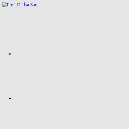
İçeriğe
atla
Facebook
Prof.
Dr.
İsa
SARI
–
Kişisel
Ağ
Sayfası
Instagram
X