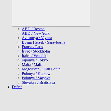
ABD / Boston
ABD / New York
Avusturya / Viyana
Bosna-Hersek / Saraybosna
Fransa / Paris
İsveç / Stockholm
İtalya / Venedik
Japonya / Tokyo
Malta / Malta
Moğolistan / Ulan Batur
Polonya / Krakow
Polonya / Varşova
Slovakya / Bratislava
Defter