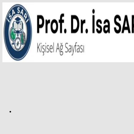
İçeriğe
atla
Facebook
Prof.
Dr.
İsa
SARI
–
Kişisel
Ağ
Sayfası
Instagram