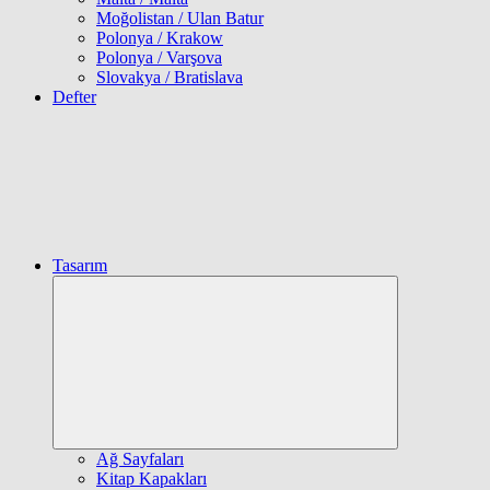
Moğolistan / Ulan Batur
Polonya / Krakow
Polonya / Varşova
Slovakya / Bratislava
Defter
Tasarım
Expand
child
menu
Ağ Sayfaları
Kitap Kapakları