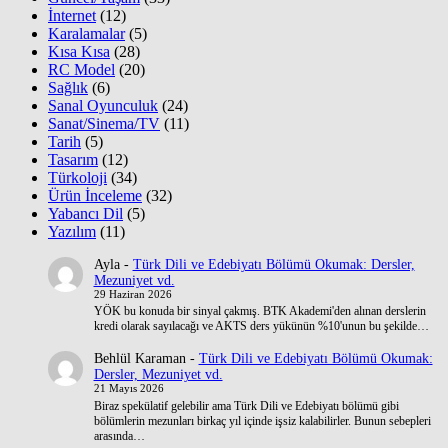
İnternet
(12)
Karalamalar
(5)
Kısa Kısa
(28)
RC Model
(20)
Sağlık
(6)
Sanal Oyunculuk
(24)
Sanat/Sinema/TV
(11)
Tarih
(5)
Tasarım
(12)
Türkoloji
(34)
Ürün İnceleme
(32)
Yabancı Dil
(5)
Yazılım
(11)
Ayla
-
Türk Dili ve Edebiyatı Bölümü Okumak: Dersler,
Mezuniyet vd.
29 Haziran 2026
YÖK bu konuda bir sinyal çakmış. BTK Akademi'den alınan derslerin
kredi olarak sayılacağı ve AKTS ders yükünün %10'unun bu şekilde…
Behlül Karaman
-
Türk Dili ve Edebiyatı Bölümü Okumak:
Dersler, Mezuniyet vd.
21 Mayıs 2026
Biraz spekülatif gelebilir ama Türk Dili ve Edebiyatı bölümü gibi
bölümlerin mezunları birkaç yıl içinde işsiz kalabilirler. Bunun sebepleri
arasında…