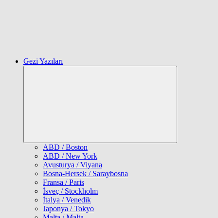
Gezi Yazıları
Expand
child
menu
ABD / Boston
ABD / New York
Avusturya / Viyana
Bosna-Hersek / Saraybosna
Fransa / Paris
İsveç / Stockholm
İtalya / Venedik
Japonya / Tokyo
Malta / Malta