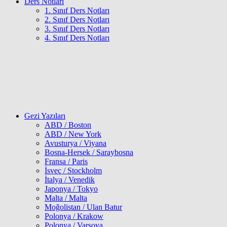
Ders Notları
1. Sınıf Ders Notları
2. Sınıf Ders Notları
3. Sınıf Ders Notları
4. Sınıf Ders Notları
Gezi Yazıları
ABD / Boston
ABD / New York
Avusturya / Viyana
Bosna-Hersek / Saraybosna
Fransa / Paris
İsveç / Stockholm
İtalya / Venedik
Japonya / Tokyo
Malta / Malta
Moğolistan / Ulan Batur
Polonya / Krakow
Polonya / Varşova