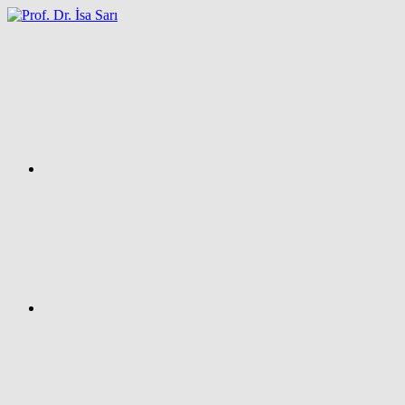
İçeriğe
atla
Facebook
Prof.
Dr.
İsa
SARI
–
Kişisel
Ağ
Sayfası
Instagram
X