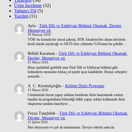
Türkoloji
(34)
Ürün İnceleme
(32)
Yabancı Dil
(5)
Yazılım
(11)
Ayla
-
Türk Dili ve Edebiyatı Bölümü Okumak: Dersler,
Mezuniyet vd.
29 Haziran 2026
YÖK bu konuda bir sinyal çakmış. BTK Akademi'den alınan derslerin
kredi olarak sayılacağı ve AKTS ders yükünün %10'unun bu şekilde…
Behlül Karaman
-
Türk Dili ve Edebiyatı Bölümü Okumak:
Dersler, Mezuniyet vd.
21 Mayıs 2026
Biraz spekülatif gelebilir ama Türk Dili ve Edebiyatı bölümü gibi
bölümlerin mezunları birkaç yıl içinde işsiz kalabilirler. Bunun sebepleri
arasında…
A. C. Kiremitçioğlu
-
Kelime Dizin Programı
15 Mayıs 2026
Günümüzde bizzat yapay zekânın kendisine dizin hazırlatmak varken
bazıları da programlama bilmediği hâlde yapay zekâyı kullanarak dizin
oluşturma yazılımı hazırlıyor.…
Feyza Tunçbilek
-
Türk Dili ve Edebiyatı Bölümü Okumak:
Dersler, Mezuniyet vd.
22 Şubat 2026
Ben okuyorum ve çok da memnunum. Tavsiye ederim sana da.