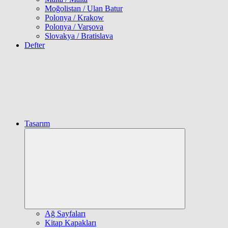
Moğolistan / Ulan Batur
Polonya / Krakow
Polonya / Varşova
Slovakya / Bratislava
Defter
Tasarım
Expand
child
menu
Ağ Sayfaları
Kitap Kapakları