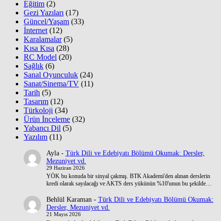
Eğitim
(2)
Gezi Yazıları
(17)
Güncel/Yaşam
(33)
İnternet
(12)
Karalamalar
(5)
Kısa Kısa
(28)
RC Model
(20)
Sağlık
(6)
Sanal Oyunculuk
(24)
Sanat/Sinema/TV
(11)
Tarih
(5)
Tasarım
(12)
Türkoloji
(34)
Ürün İnceleme
(32)
Yabancı Dil
(5)
Yazılım
(11)
Ayla
-
Türk Dili ve Edebiyatı Bölümü Okumak: Dersler,
Mezuniyet vd.
29 Haziran 2026
YÖK bu konuda bir sinyal çakmış. BTK Akademi'den alınan derslerin
kredi olarak sayılacağı ve AKTS ders yükünün %10'unun bu şekilde…
Behlül Karaman
-
Türk Dili ve Edebiyatı Bölümü Okumak:
Dersler, Mezuniyet vd.
21 Mayıs 2026