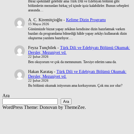
Biraz spekülatif gelebilir ama Türk Dili ve Edebiyatı bölümü gibi
bölümlerin mezunları birkaç yıl içinde işsiz kalabilirler. Bunun sebepleri
arasında…
A. C. Kiremitçioğlu
-
Kelime Dizin Programı
15 Mayıs 2026
Günümüzde bizzat yapay zekânın kendisine dizin hazırlatmak varken
bazıları da programlama bilmediği hâlde yapay zekâyı kullanarak dizin
oluşturma yazılımı hazırlıyor.…
Feyza Tunçbilek
-
Türk Dili ve Edebiyatı Bölümü Okumak:
Dersler, Mezuniyet vd.
22 Şubat 2026
Ben okuyorum ve çok da memnunum. Tavsiye ederim sana da.
Hakan Karataş
-
Türk Dili ve Edebiyatı Bölümü Okumak:
Dersler, Mezuniyet vd.
22 Şubat 2026
Bu bölümü okumak istiyorum ama korkuyorum. Çok mu zor olur?
Ara
Ara
WordPress Theme: Donovan by ThemeZee.