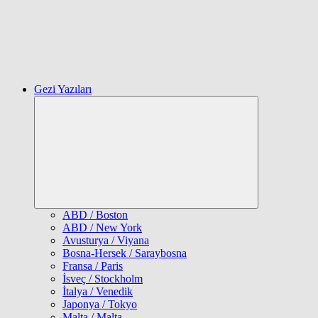
Gezi Yazıları
Expand
child
menu
ABD / Boston
ABD / New York
Avusturya / Viyana
Bosna-Hersek / Saraybosna
Fransa / Paris
İsveç / Stockholm
İtalya / Venedik
Japonya / Tokyo
Malta / Malta