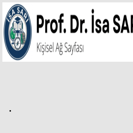
İçeriğe
atla
Facebook
Prof.
Dr.
İsa
SARI
–
Kişisel
Ağ
Sayfası
Instagram