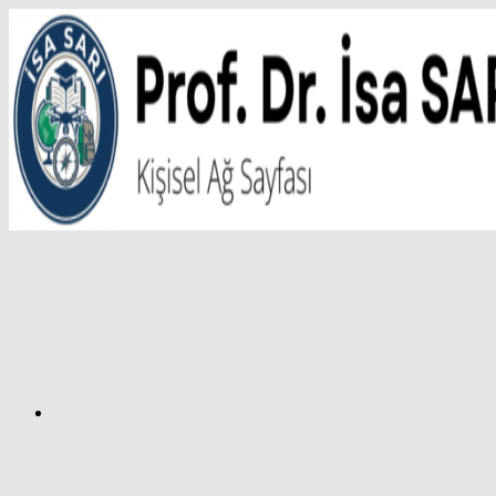
İçeriğe
atla
Facebook
Prof.
Dr.
İsa
SARI
–
Kişisel
Ağ
Sayfası
Instagram