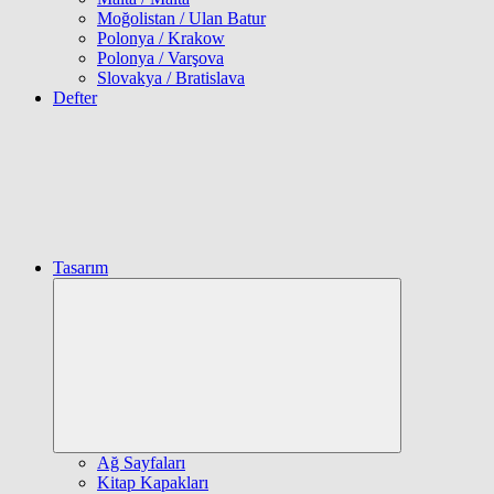
Moğolistan / Ulan Batur
Polonya / Krakow
Polonya / Varşova
Slovakya / Bratislava
Defter
Tasarım
Expand
child
menu
Ağ Sayfaları
Kitap Kapakları