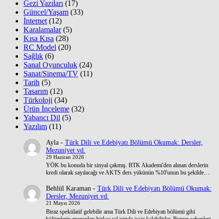
Gezi Yazıları
(17)
Güncel/Yaşam
(33)
İnternet
(12)
Karalamalar
(5)
Kısa Kısa
(28)
RC Model
(20)
Sağlık
(6)
Sanal Oyunculuk
(24)
Sanat/Sinema/TV
(11)
Tarih
(5)
Tasarım
(12)
Türkoloji
(34)
Ürün İnceleme
(32)
Yabancı Dil
(5)
Yazılım
(11)
Ayla
-
Türk Dili ve Edebiyatı Bölümü Okumak: Dersler,
Mezuniyet vd.
29 Haziran 2026
YÖK bu konuda bir sinyal çakmış. BTK Akademi'den alınan derslerin
kredi olarak sayılacağı ve AKTS ders yükünün %10'unun bu şekilde…
Behlül Karaman
-
Türk Dili ve Edebiyatı Bölümü Okumak:
Dersler, Mezuniyet vd.
21 Mayıs 2026
Biraz spekülatif gelebilir ama Türk Dili ve Edebiyatı bölümü gibi
bölümlerin mezunları birkaç yıl içinde işsiz kalabilirler. Bunun sebepleri