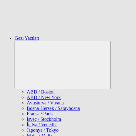
Gezi Yazıları
Expand
child
menu
ABD / Boston
ABD / New York
Avusturya / Viyana
Bosna-Hersek / Saraybosna
Fransa / Paris
İsveç / Stockholm
İtalya / Venedik
Japonya / Tokyo
Malta / Malta