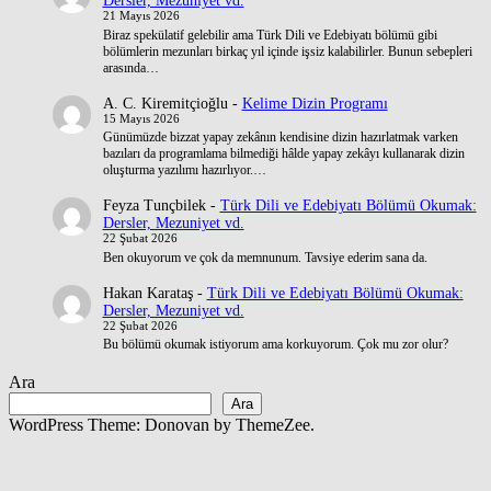
Dersler, Mezuniyet vd.
21 Mayıs 2026
Biraz spekülatif gelebilir ama Türk Dili ve Edebiyatı bölümü gibi
bölümlerin mezunları birkaç yıl içinde işsiz kalabilirler. Bunun sebepleri
arasında…
A. C. Kiremitçioğlu
-
Kelime Dizin Programı
15 Mayıs 2026
Günümüzde bizzat yapay zekânın kendisine dizin hazırlatmak varken
bazıları da programlama bilmediği hâlde yapay zekâyı kullanarak dizin
oluşturma yazılımı hazırlıyor.…
Feyza Tunçbilek
-
Türk Dili ve Edebiyatı Bölümü Okumak:
Dersler, Mezuniyet vd.
22 Şubat 2026
Ben okuyorum ve çok da memnunum. Tavsiye ederim sana da.
Hakan Karataş
-
Türk Dili ve Edebiyatı Bölümü Okumak:
Dersler, Mezuniyet vd.
22 Şubat 2026
Bu bölümü okumak istiyorum ama korkuyorum. Çok mu zor olur?
Ara
Ara
WordPress Theme: Donovan by ThemeZee.