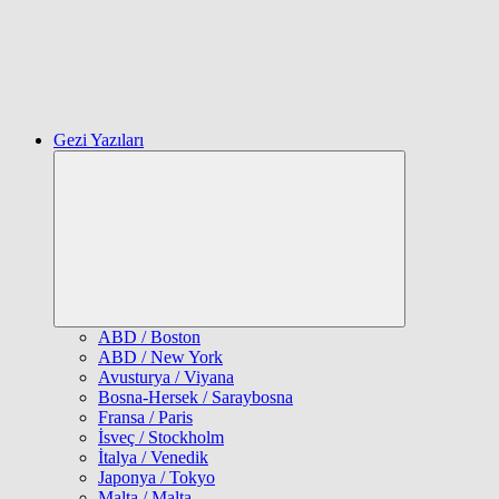
Gezi Yazıları
Expand
child
menu
ABD / Boston
ABD / New York
Avusturya / Viyana
Bosna-Hersek / Saraybosna
Fransa / Paris
İsveç / Stockholm
İtalya / Venedik
Japonya / Tokyo
Malta / Malta