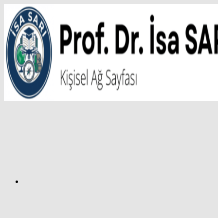
İçeriğe
atla
Facebook
Prof.
Dr.
İsa
SARI
–
Kişisel
Ağ
Sayfası
Instagram