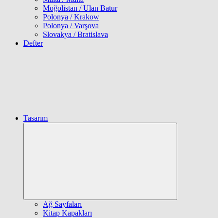
Moğolistan / Ulan Batur
Polonya / Krakow
Polonya / Varşova
Slovakya / Bratislava
Defter
Tasarım
Expand
child
menu
Ağ Sayfaları
Kitap Kapakları