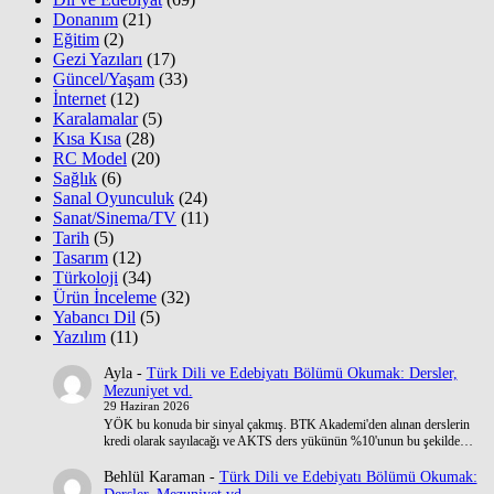
Donanım
(21)
Eğitim
(2)
Gezi Yazıları
(17)
Güncel/Yaşam
(33)
İnternet
(12)
Karalamalar
(5)
Kısa Kısa
(28)
RC Model
(20)
Sağlık
(6)
Sanal Oyunculuk
(24)
Sanat/Sinema/TV
(11)
Tarih
(5)
Tasarım
(12)
Türkoloji
(34)
Ürün İnceleme
(32)
Yabancı Dil
(5)
Yazılım
(11)
Ayla
-
Türk Dili ve Edebiyatı Bölümü Okumak: Dersler,
Mezuniyet vd.
29 Haziran 2026
YÖK bu konuda bir sinyal çakmış. BTK Akademi'den alınan derslerin
kredi olarak sayılacağı ve AKTS ders yükünün %10'unun bu şekilde…
Behlül Karaman
-
Türk Dili ve Edebiyatı Bölümü Okumak: