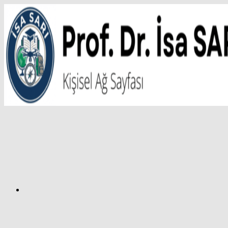
İçeriğe
atla
Facebook
Prof.
Dr.
İsa
SARI
–
Kişisel
Ağ
Sayfası
Instagram