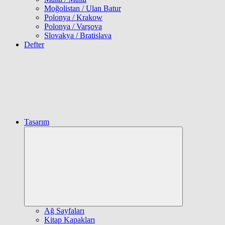
Moğolistan / Ulan Batur
Polonya / Krakow
Polonya / Varşova
Slovakya / Bratislava
Defter
Tasarım
Expand
child
menu
Ağ Sayfaları
Kitap Kapakları