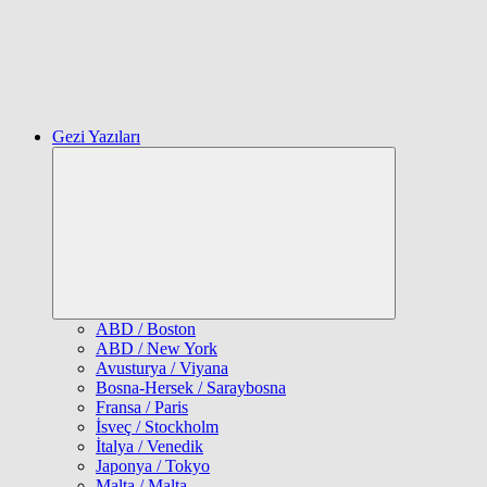
Gezi Yazıları
Expand
child
menu
ABD / Boston
ABD / New York
Avusturya / Viyana
Bosna-Hersek / Saraybosna
Fransa / Paris
İsveç / Stockholm
İtalya / Venedik
Japonya / Tokyo
Malta / Malta