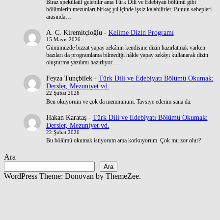
Biraz spekülatif gelebilir ama Türk Dili ve Edebiyatı bölümü gibi
bölümlerin mezunları birkaç yıl içinde işsiz kalabilirler. Bunun sebepleri
arasında…
A. C. Kiremitçioğlu
-
Kelime Dizin Programı
15 Mayıs 2026
Günümüzde bizzat yapay zekânın kendisine dizin hazırlatmak varken
bazıları da programlama bilmediği hâlde yapay zekâyı kullanarak dizin
oluşturma yazılımı hazırlıyor.…
Feyza Tunçbilek
-
Türk Dili ve Edebiyatı Bölümü Okumak:
Dersler, Mezuniyet vd.
22 Şubat 2026
Ben okuyorum ve çok da memnunum. Tavsiye ederim sana da.
Hakan Karataş
-
Türk Dili ve Edebiyatı Bölümü Okumak:
Dersler, Mezuniyet vd.
22 Şubat 2026
Bu bölümü okumak istiyorum ama korkuyorum. Çok mu zor olur?
Ara
Ara
WordPress Theme: Donovan by ThemeZee.