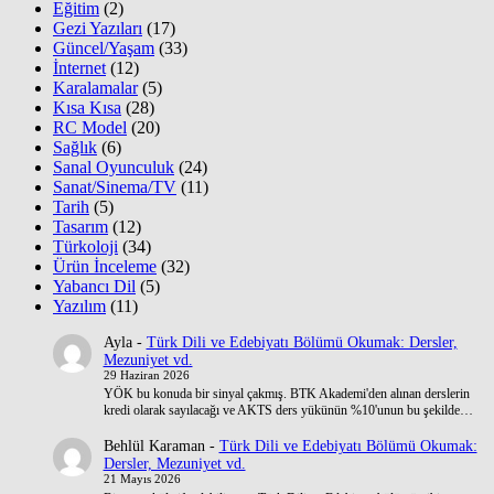
Eğitim
(2)
Gezi Yazıları
(17)
Güncel/Yaşam
(33)
İnternet
(12)
Karalamalar
(5)
Kısa Kısa
(28)
RC Model
(20)
Sağlık
(6)
Sanal Oyunculuk
(24)
Sanat/Sinema/TV
(11)
Tarih
(5)
Tasarım
(12)
Türkoloji
(34)
Ürün İnceleme
(32)
Yabancı Dil
(5)
Yazılım
(11)
Ayla
-
Türk Dili ve Edebiyatı Bölümü Okumak: Dersler,
Mezuniyet vd.
29 Haziran 2026
YÖK bu konuda bir sinyal çakmış. BTK Akademi'den alınan derslerin
kredi olarak sayılacağı ve AKTS ders yükünün %10'unun bu şekilde…
Behlül Karaman
-
Türk Dili ve Edebiyatı Bölümü Okumak:
Dersler, Mezuniyet vd.
21 Mayıs 2026