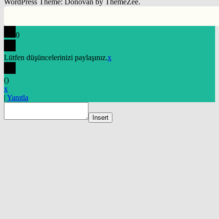
WordPress Theme: Donovan by ThemeZee.
0
Lütfen düşüncelerinizi paylaşınız.
x
(
)
x
|
Yanıtla
Insert