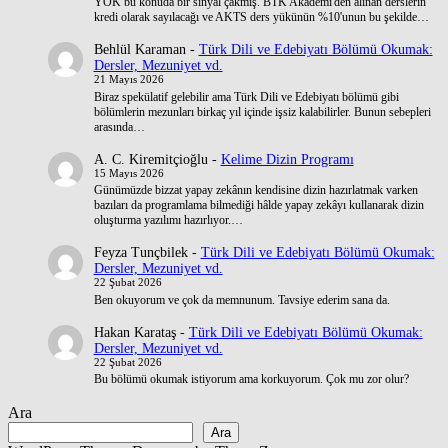
YÖK bu konuda bir sinyal çakmış. BTK Akademi'den alınan derslerin
kredi olarak sayılacağı ve AKTS ders yükünün %10'unun bu şekilde…
Behlül Karaman
-
Türk Dili ve Edebiyatı Bölümü Okumak:
Dersler, Mezuniyet vd.
21 Mayıs 2026
Biraz spekülatif gelebilir ama Türk Dili ve Edebiyatı bölümü gibi
bölümlerin mezunları birkaç yıl içinde işsiz kalabilirler. Bunun sebepleri
arasında…
A. C. Kiremitçioğlu
-
Kelime Dizin Programı
15 Mayıs 2026
Günümüzde bizzat yapay zekânın kendisine dizin hazırlatmak varken
bazıları da programlama bilmediği hâlde yapay zekâyı kullanarak dizin
oluşturma yazılımı hazırlıyor.…
Feyza Tunçbilek
-
Türk Dili ve Edebiyatı Bölümü Okumak:
Dersler, Mezuniyet vd.
22 Şubat 2026
Ben okuyorum ve çok da memnunum. Tavsiye ederim sana da.
Hakan Karataş
-
Türk Dili ve Edebiyatı Bölümü Okumak:
Dersler, Mezuniyet vd.
22 Şubat 2026
Bu bölümü okumak istiyorum ama korkuyorum. Çok mu zor olur?
Ara
Ara