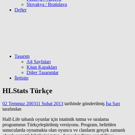
Slovakya / Bratislava
Defter
Tasarım
Ağ Sayfaları
Kitap Kapakları
Diğer Tasarımlar
İletişim
HLStats Türkçe
02 Temmuz 2003
11 Şubat 2013
tarihinde gönderilmiş
İsa Sarı
tarafından
Half-Life tabanlı oyunlar için istatistik tutma ve sıralama
programının Türkçeleştirilmiş versiyonu. Program, belirtilen
sunucularda oynamakta olan oyuncu ve clanların gerçek zamanlı