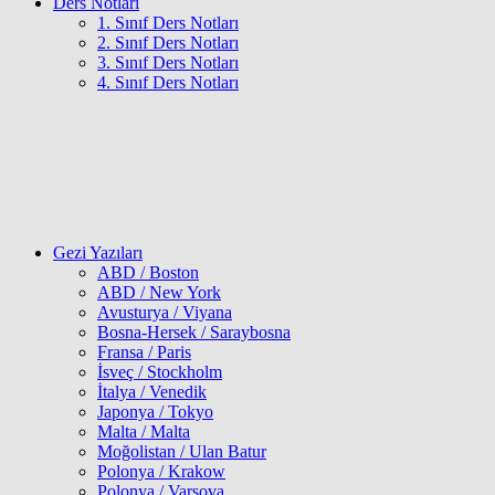
Ders Notları
1. Sınıf Ders Notları
2. Sınıf Ders Notları
3. Sınıf Ders Notları
4. Sınıf Ders Notları
Gezi Yazıları
ABD / Boston
ABD / New York
Avusturya / Viyana
Bosna-Hersek / Saraybosna
Fransa / Paris
İsveç / Stockholm
İtalya / Venedik
Japonya / Tokyo
Malta / Malta
Moğolistan / Ulan Batur
Polonya / Krakow
Polonya / Varşova