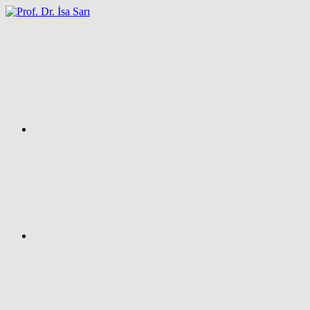
İçeriğe
atla
Facebook
Prof.
Dr.
İsa
SARI
–
Kişisel
Ağ
Sayfası
Instagram
X