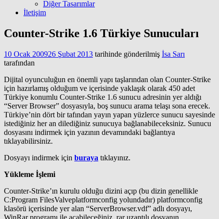
Diğer Tasarımlar
İletişim
Counter-Strike 1.6 Türkiye Sunucuları
10 Ocak 2009
26 Şubat 2013
tarihinde gönderilmiş
İsa Sarı
tarafından
Dijital oyunculuğun en önemli yapı taşlarından olan Counter-Strike
için hazırlamış olduğum ve içerisinde yaklaşık olarak 450 adet
Türkiye konumlu Counter-Strike 1.6 sunucu adresinin yer aldığı
“Server Browser” dosyasıyla, boş sunucu arama telaşı sona erecek.
Türkiye’nin dört bir tafından yayın yapan yüzlerce sunucu sayesinde
istediğiniz her an dilediğiniz sunucuya bağlanabileceksiniz. Sunucu
dosyasını indirmek için yazının devamındaki bağlantıya
tıklayabilirsiniz.
Dosyayı indirmek için
buraya
tıklayınız.
Yükleme İşlemi
Counter-Strike’ın kurulu olduğu dizini açıp (bu dizin genellikle
C:Program FilesValveplatformconfig yolundadır) platformconfig
klasörü içerisinde yer alan “ServerBrowser.vdf” adlı dosyayı,
WinRar programı ile açabileceğiniz .rar uzantılı dosyanın