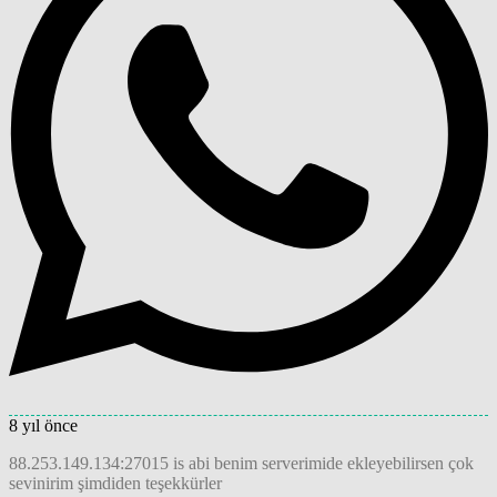
8 yıl önce
88.253.149.134:27015 is abi benim serverimide ekleyebilirsen çok
sevinirim şimdiden teşekkürler