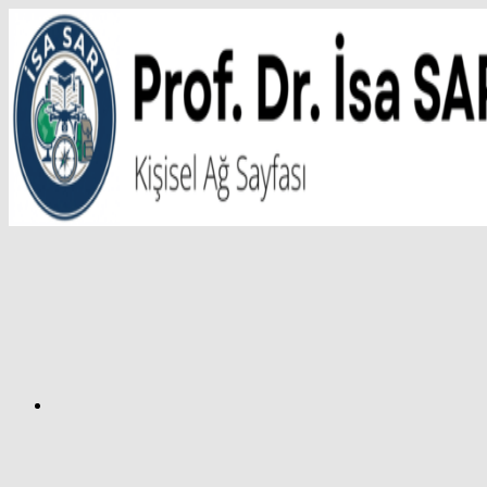
İçeriğe
atla
Facebook
Prof.
Dr.
İsa
SARI
–
Kişisel
Ağ
Sayfası
Instagram