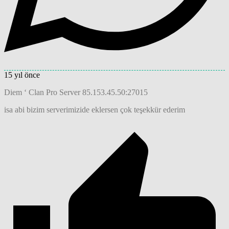
15 yıl önce
Diem ‘ Clan Pro Server 85.153.45.50:27015
isa abi bizim serverimizide eklersen çok teşekkür ederim