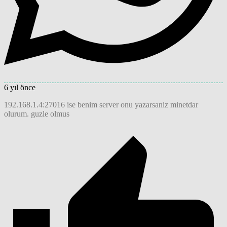
6 yıl önce
192.168.1.4:27016 ise benim server onu yazarsaniz minetdar
olurum. guzle olmus