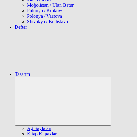
Moğolistan / Ulan Batur
Polonya / Krakow
Polonya / Varşova
Slovakya / Bratislava
Defter
Tasarım
Expand
child
menu
Ağ Sayfaları
Kitap Kapakları