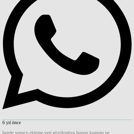
6 yıl önce
bende sunucu ekleme yeri gözükmüyo bunun komutu ne