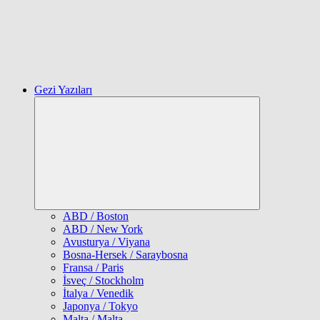
Gezi Yazıları
Expand
child
menu
ABD / Boston
ABD / New York
Avusturya / Viyana
Bosna-Hersek / Saraybosna
Fransa / Paris
İsveç / Stockholm
İtalya / Venedik
Japonya / Tokyo
Malta / Malta