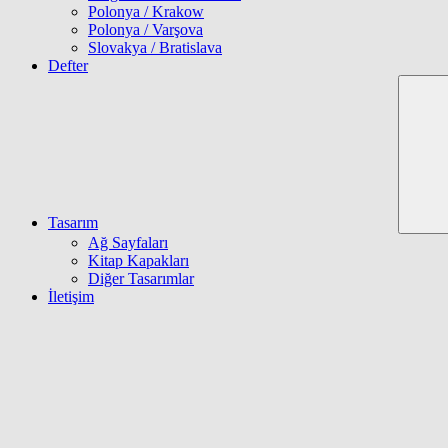
Polonya / Krakow
Polonya / Varşova
Slovakya / Bratislava
Defter
Tasarım
Ağ Sayfaları
Kitap Kapakları
Diğer Tasarımlar
İletişim