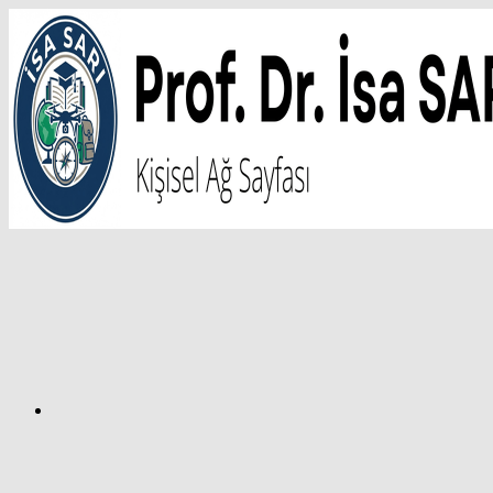
İçeriğe
atla
Facebook
Prof.
Dr.
İsa
SARI
–
Kişisel
Ağ
Sayfası
Instagram