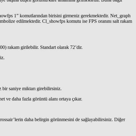
howfps 1” komutlarından birisini girmeniz gerekmektedir. Net_graph
sembolize edilmektedir. Cl_showfps komutu ise FPS oranını salt rakam
0) rakam girilebilir. Standart olarak 72’dir.
iz.
bir saniye miktarı girebilirsiniz.
et ve daha fazla görüntü alanı ortaya çıkar.
 crossair’lerin daha belirgin görünmesini de sağlayabilirsiniz. Diğer