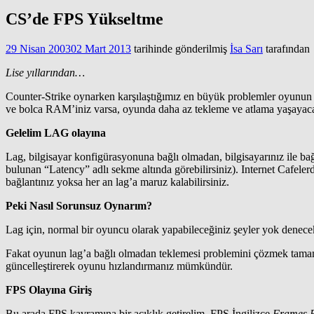
CS’de FPS Yükseltme
29 Nisan 2003
02 Mart 2013
tarihinde gönderilmiş
İsa Sarı
tarafından
Lise yıllarından…
Counter-Strike oynarken karşılaştığımız en büyük problemler oyunun te
ve bolca RAM’iniz varsa, oyunda daha az tekleme ve atlama yaşayaca
Gelelim LAG olayına
Lag, bilgisayar konfigürasyonuna bağlı olmadan, bilgisayarınız ile ba
bulunan “Latency” adlı sekme altında görebilirsiniz). Internet Cafel
bağlantınız yoksa her an lag’a maruz kalabilirsiniz.
Peki Nasıl Sorunsuz Oynarım?
Lag için, normal bir oyuncu olarak yapabileceğiniz şeyler yok denecek k
Fakat oyunun lag’a bağlı olmadan teklemesi problemini çözmek tamamen 
güncelleştirerek oyunu hızlandırmanız mümkündür.
FPS Olayına Giriş
Bu arada FPS kavramına bir açıklık getirelim. FPS İngilizce
Frames 