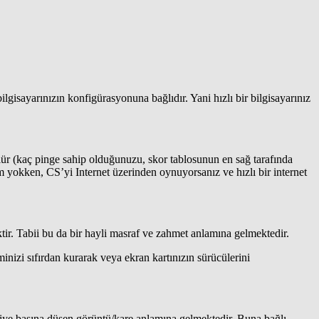
isayarınızın konfigürasyonuna bağlıdır. Yani hızlı bir bilgisayarınız
lür (kaç pinge sahip olduğunuzu, skor tablosunun en sağ tarafında
yokken, CS’yi Internet üzerinden oynuyorsanız ve hızlı bir internet
ktir. Tabii bu da bir hayli masraf ve zahmet anlamına gelmektedir.
nizi sıfırdan kurarak veya ekran kartınızın sürücülerini
aniye başına düşen görüntü/kare anlamına gelmektedir. Buna bağlı