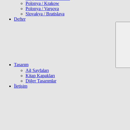
Polonya / Krakow
Polonya / Varşova
Slovakya / Bratislava
Defter
Tasarım
Ağ Sayfaları
Kitap Kapakları
Diğer Tasarımlar
İletişim