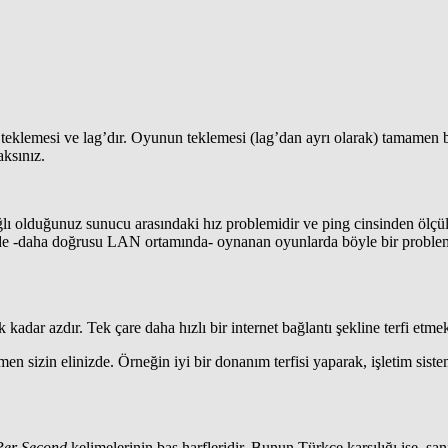
klemesi ve lag’dır. Oyunun teklemesi (lag’dan ayrı olarak) tamamen bilg
ksınız.
ğlı olduğunuz sunucu arasındaki hız problemidir ve ping cinsinden ölçü
erde -daha doğrusu LAN ortamında- oynanan oyunlarda böyle bir problem 
adar azdır. Tek çare daha hızlı bir internet bağlantı şekline terfi etme
sizin elinizde. Örneğin iyi bir donanım terfisi yaparak, işletim sistemi
Per Second
kelimelerinin baş harfleridir. Bunun Türkçe karşılığı ise, s