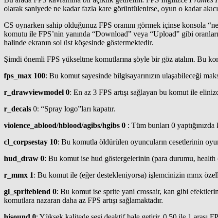
olarak saniyede ne kadar fazla kare görüntülenirse, oyun o kadar akıcı 
CS oynarken sahip olduğunuz FPS oranını görmek içinse konsola “net_
komutu ile FPS’nin yanında “Download” veya “Upload” gibi oranları d
halinde ekranın sol üst köşesinde göstermektedir.
Şimdi önemli FPS yükseltme komutlarına şöyle bir göz atalım. Bu komut
fps_max 100
: Bu komut sayesinde bilgisayarınızın ulaşabileceği maksim
r_drawviewmodel 0
: En az 3 FPS artışı sağlayan bu komut ile elini
r_decals
0: “Spray logo”ları kapatır.
violence_ablood/hblood/agibs/hgibs 0
: Tüm bunları 0 yaptığınızda k
cl_corpsestay 10
: Bu komutla öldürülen oyuncuların cesetlerinin oyun s
hud_draw 0
: Bu komut ise hud göstergelerinin (para durumu, health o
r_mmx 1
: Bu komut ile (eğer destekleniyorsa) işlemcinizin mmx özelliğ
gl_spriteblend 0
: Bu komut ise sprite yani crossair, kan gibi efektleri
komutlara nazaran daha az FPS artışı sağlamaktadır.
hisound 0
: Yüksek kalitede sesi deaktif hale getirir. 0,50 ile 1 arası FP