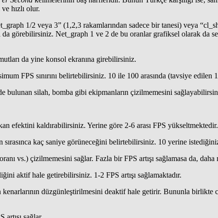
ve hızlı olur.
graph 1/2 veya 3” (1,2,3 rakamlarından sadece bir tanesi) veya “cl_s
a görebilirsiniz. Net_graph 1 ve 2 de bu oranlar grafiksel olarak da 
ları da yine konsol ekranına girebilirsiniz.
um FPS sınırını belirtebilirsiniz. 10 ile 100 arasında (tavsiye edilen 10
zde bulunan silah, bomba gibi ekipmanların çizilmemesini sağlayabilirsin
an efektini kaldırabilirsiniz. Yerine göre 2-6 arası FPS yükseltmektedir.
ırasınca kaç saniye görüneceğini belirtebilirsiniz. 10 yerine istediğiniz 
ranı vs.) çizilmemesini sağlar. Fazla bir FPS artışı sağlamasa da, daha n
ini aktif hale getirebilirsiniz. 1-2 FPS artışı sağlamaktadır.
n kenarlarının düzgünleştirilmesini deaktif hale getirir. Bununla birlikte
S artışı sağlar.