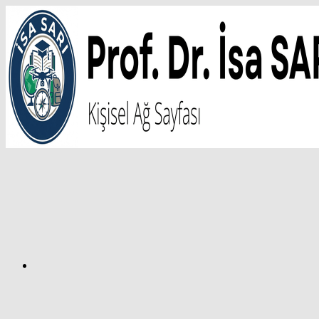
İçeriğe
atla
Facebook
Prof.
Dr.
İsa
SARI
–
Kişisel
Ağ
Sayfası
Instagram