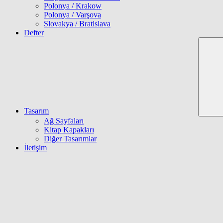
Polonya / Krakow
Polonya / Varşova
Slovakya / Bratislava
Defter
Tasarım
Ağ Sayfaları
Kitap Kapakları
Diğer Tasarımlar
İletişim