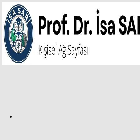
İçeriğe
atla
Facebook
Prof.
Dr.
İsa
SARI
–
Kişisel
Ağ
Sayfası
Instagram