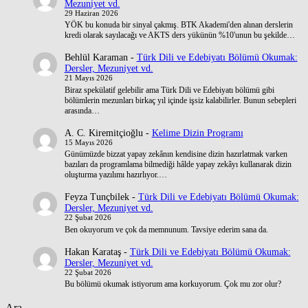
Mezuniyet vd.
29 Haziran 2026
YÖK bu konuda bir sinyal çakmış. BTK Akademi'den alınan derslerin
kredi olarak sayılacağı ve AKTS ders yükünün %10'unun bu şekilde…
Behlül Karaman
-
Türk Dili ve Edebiyatı Bölümü Okumak:
Dersler, Mezuniyet vd.
21 Mayıs 2026
Biraz spekülatif gelebilir ama Türk Dili ve Edebiyatı bölümü gibi
bölümlerin mezunları birkaç yıl içinde işsiz kalabilirler. Bunun sebepleri
arasında…
A. C. Kiremitçioğlu
-
Kelime Dizin Programı
15 Mayıs 2026
Günümüzde bizzat yapay zekânın kendisine dizin hazırlatmak varken
bazıları da programlama bilmediği hâlde yapay zekâyı kullanarak dizin
oluşturma yazılımı hazırlıyor.…
Feyza Tunçbilek
-
Türk Dili ve Edebiyatı Bölümü Okumak:
Dersler, Mezuniyet vd.
22 Şubat 2026
Ben okuyorum ve çok da memnunum. Tavsiye ederim sana da.
Hakan Karataş
-
Türk Dili ve Edebiyatı Bölümü Okumak:
Dersler, Mezuniyet vd.
22 Şubat 2026
Bu bölümü okumak istiyorum ama korkuyorum. Çok mu zor olur?
Ara