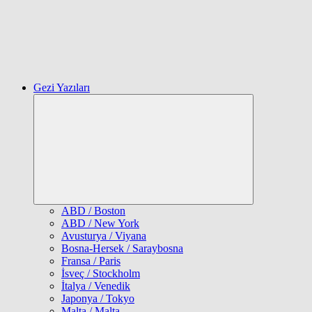
Gezi Yazıları
Expand
child
menu
ABD / Boston
ABD / New York
Avusturya / Viyana
Bosna-Hersek / Saraybosna
Fransa / Paris
İsveç / Stockholm
İtalya / Venedik
Japonya / Tokyo
Malta / Malta