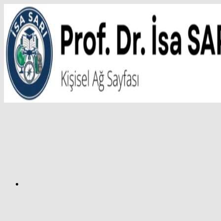
İçeriğe
atla
Facebook
Prof.
Dr.
İsa
SARI
–
Kişisel
Ağ
Sayfası
Instagram