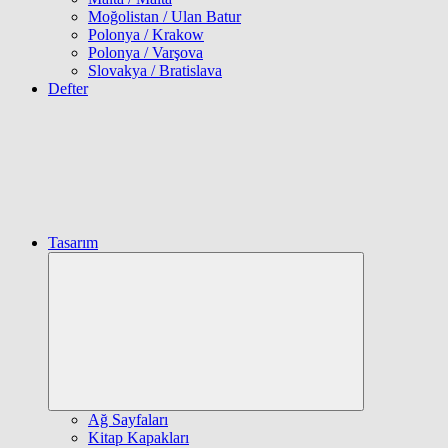
Moğolistan / Ulan Batur
Polonya / Krakow
Polonya / Varşova
Slovakya / Bratislava
Defter
Tasarım
Expand
child
menu
Ağ Sayfaları
Kitap Kapakları