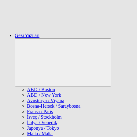
Gezi Yazıları
Expand
child
menu
ABD / Boston
ABD / New York
Avusturya / Viyana
Bosna-Hersek / Saraybosna
Fransa / Paris
İsveç / Stockholm
İtalya / Venedik
Japonya / Tokyo
Malta / Malta