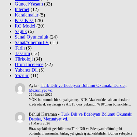
Güncel/Yaşam
(33)
İnternet
(12)
Karalamalar
(5)
Kısa Kısa
(28)
RC Model
(20)
Sağlık
(6)
Sanal Oyunculuk
(24)
Sanat/Sinema/TV
(11)
Tarih
(5)
Tasarım
(12)
Türkoloji
(34)
Ürün İnceleme
(32)
Yabancı Dil
(5)
Yazılım
(11)
Ayla
-
Türk Dili ve Edebiyatı Bölümü Okumak: Dersler,
Mezuniyet vd.
29 Haziran 2026
YÖK bu konuda bir sinyal çakmış. BTK Akademi'den alınan derslerin
kredi olarak sayılacağı ve AKTS ders yükünün %10'unun bu şekilde…
Behlül Karaman
-
Türk Dili ve Edebiyatı Bölümü Okumak:
Dersler, Mezuniyet vd.
21 Mayıs 2026
Biraz spekülatif gelebilir ama Türk Dili ve Edebiyatı bölümü gibi
bölümlerin mezunları birkaç yıl içinde işsiz kalabilirler. Bunun sebepleri