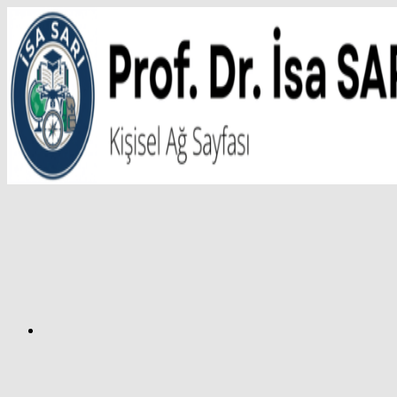
İçeriğe
atla
Facebook
Prof.
Dr.
İsa
SARI
–
Kişisel
Ağ
Sayfası
Instagram