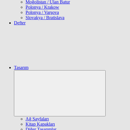
Moğolistan / Ulan Batur
Polonya / Krakow
Polonya / Varşova
Slovakya / Bratislava
Defter
Tasarım
Expand
child
menu
Ağ Sayfaları
Kitap Kapakları
Diğer Tasarımlar