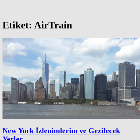
Etiket:
AirTrain
New York İzlenimlerim ve Gezilecek
Yerler