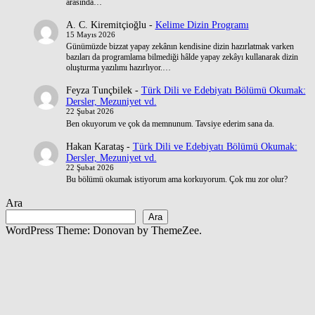
arasında…
A. C. Kiremitçioğlu
-
Kelime Dizin Programı
15 Mayıs 2026
Günümüzde bizzat yapay zekânın kendisine dizin hazırlatmak varken
bazıları da programlama bilmediği hâlde yapay zekâyı kullanarak dizin
oluşturma yazılımı hazırlıyor.…
Feyza Tunçbilek
-
Türk Dili ve Edebiyatı Bölümü Okumak:
Dersler, Mezuniyet vd.
22 Şubat 2026
Ben okuyorum ve çok da memnunum. Tavsiye ederim sana da.
Hakan Karataş
-
Türk Dili ve Edebiyatı Bölümü Okumak:
Dersler, Mezuniyet vd.
22 Şubat 2026
Bu bölümü okumak istiyorum ama korkuyorum. Çok mu zor olur?
Ara
Ara
WordPress Theme: Donovan by ThemeZee.