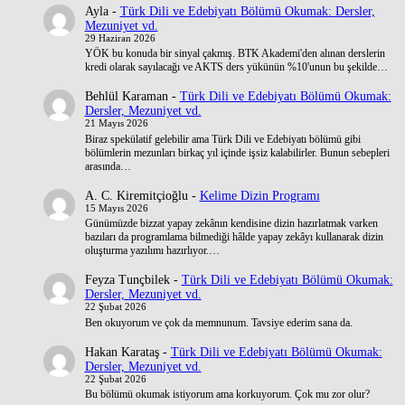
Ayla
-
Türk Dili ve Edebiyatı Bölümü Okumak: Dersler,
Mezuniyet vd.
29 Haziran 2026
YÖK bu konuda bir sinyal çakmış. BTK Akademi'den alınan derslerin
kredi olarak sayılacağı ve AKTS ders yükünün %10'unun bu şekilde…
Behlül Karaman
-
Türk Dili ve Edebiyatı Bölümü Okumak:
Dersler, Mezuniyet vd.
21 Mayıs 2026
Biraz spekülatif gelebilir ama Türk Dili ve Edebiyatı bölümü gibi
bölümlerin mezunları birkaç yıl içinde işsiz kalabilirler. Bunun sebepleri
arasında…
A. C. Kiremitçioğlu
-
Kelime Dizin Programı
15 Mayıs 2026
Günümüzde bizzat yapay zekânın kendisine dizin hazırlatmak varken
bazıları da programlama bilmediği hâlde yapay zekâyı kullanarak dizin
oluşturma yazılımı hazırlıyor.…
Feyza Tunçbilek
-
Türk Dili ve Edebiyatı Bölümü Okumak:
Dersler, Mezuniyet vd.
22 Şubat 2026
Ben okuyorum ve çok da memnunum. Tavsiye ederim sana da.
Hakan Karataş
-
Türk Dili ve Edebiyatı Bölümü Okumak:
Dersler, Mezuniyet vd.
22 Şubat 2026
Bu bölümü okumak istiyorum ama korkuyorum. Çok mu zor olur?