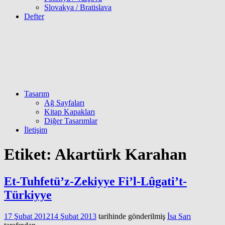
Slovakya / Bratislava
Defter
Tasarım
Ağ Sayfaları
Kitap Kapakları
Diğer Tasarımlar
İletişim
Etiket:
Akartürk Karahan
Et-Tuhfetü’z-Zekiyye Fi’l-Lûgati’t-
Türkiyye
17 Şubat 2012
14 Şubat 2013
tarihinde gönderilmiş
İsa Sarı