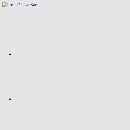
İçeriğe
atla
Facebook
Prof.
Dr.
İsa
SARI
–
Kişisel
Ağ
Sayfası
Instagram
X