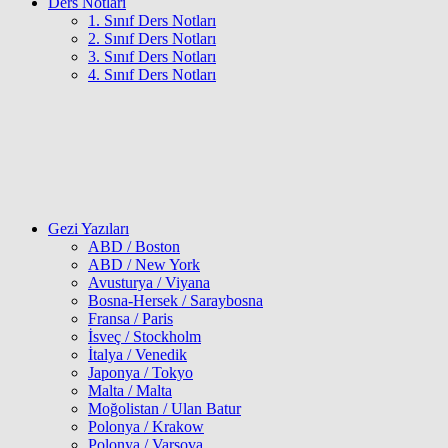
Ders Notları
1. Sınıf Ders Notları
2. Sınıf Ders Notları
3. Sınıf Ders Notları
4. Sınıf Ders Notları
Gezi Yazıları
ABD / Boston
ABD / New York
Avusturya / Viyana
Bosna-Hersek / Saraybosna
Fransa / Paris
İsveç / Stockholm
İtalya / Venedik
Japonya / Tokyo
Malta / Malta
Moğolistan / Ulan Batur
Polonya / Krakow
Polonya / Varşova