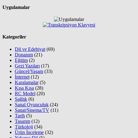
Uygulamalar
Kategoriler
Dil ve Edebiyat
(69)
Donanım
(21)
Eğitim
(2)
Gezi Yazıları
(17)
Güncel/Yaşam
(33)
İnternet
(12)
Karalamalar
(5)
Kısa Kısa
(28)
RC Model
(20)
Sağlık
(6)
Sanal Oyunculuk
(24)
Sanat/Sinema/TV
(11)
Tarih
(5)
Tasarım
(12)
Türkoloji
(34)
Ürün İnceleme
(32)
Yabancı Dil
(5)