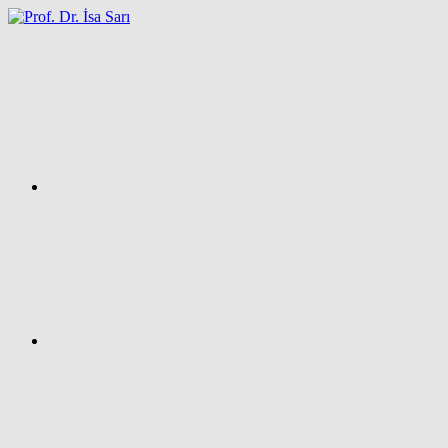
İçeriğe
atla
Facebook
Prof.
Dr.
İsa
SARI
–
Kişisel
Ağ
Sayfası
Instagram
X