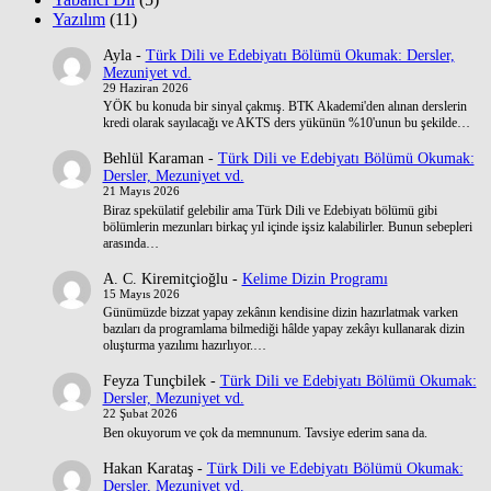
Yazılım
(11)
Ayla
-
Türk Dili ve Edebiyatı Bölümü Okumak: Dersler,
Mezuniyet vd.
29 Haziran 2026
YÖK bu konuda bir sinyal çakmış. BTK Akademi'den alınan derslerin
kredi olarak sayılacağı ve AKTS ders yükünün %10'unun bu şekilde…
Behlül Karaman
-
Türk Dili ve Edebiyatı Bölümü Okumak:
Dersler, Mezuniyet vd.
21 Mayıs 2026
Biraz spekülatif gelebilir ama Türk Dili ve Edebiyatı bölümü gibi
bölümlerin mezunları birkaç yıl içinde işsiz kalabilirler. Bunun sebepleri
arasında…
A. C. Kiremitçioğlu
-
Kelime Dizin Programı
15 Mayıs 2026
Günümüzde bizzat yapay zekânın kendisine dizin hazırlatmak varken
bazıları da programlama bilmediği hâlde yapay zekâyı kullanarak dizin
oluşturma yazılımı hazırlıyor.…
Feyza Tunçbilek
-
Türk Dili ve Edebiyatı Bölümü Okumak:
Dersler, Mezuniyet vd.
22 Şubat 2026
Ben okuyorum ve çok da memnunum. Tavsiye ederim sana da.
Hakan Karataş
-
Türk Dili ve Edebiyatı Bölümü Okumak:
Dersler, Mezuniyet vd.