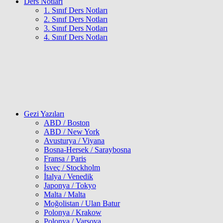
Ders Notları
1. Sınıf Ders Notları
2. Sınıf Ders Notları
3. Sınıf Ders Notları
4. Sınıf Ders Notları
Gezi Yazıları
ABD / Boston
ABD / New York
Avusturya / Viyana
Bosna-Hersek / Saraybosna
Fransa / Paris
İsveç / Stockholm
İtalya / Venedik
Japonya / Tokyo
Malta / Malta
Moğolistan / Ulan Batur
Polonya / Krakow
Polonya / Varşova