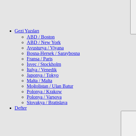
Gezi Yazıları
ABD / Boston
ABD / New York
Avusturya / Viyana
Bosna-Hersek / Saraybosna
Fransa / Paris
İsveç / Stockholm
İtalya / Venedik
Japonya / Tokyo
Malta / Malta
Moğolistan / Ulan Batur
Polonya / Krakow
Polonya / Varşova
Slovakya / Bratislava
Defter