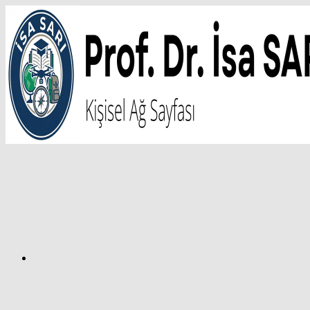
İçeriğe
atla
Facebook
Prof.
Dr.
İsa
SARI
–
Kişisel
Ağ
Sayfası
Instagram