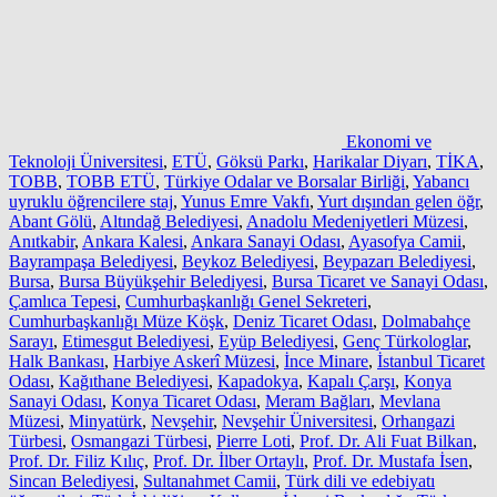
Ekonomi ve
Teknoloji Üniversitesi
,
ETÜ
,
Göksü Parkı
,
Harikalar Diyarı
,
TİKA
,
TOBB
,
TOBB ETÜ
,
Türkiye Odalar ve Borsalar Birliği
,
Yabancı
uyruklu öğrencilere staj
,
Yunus Emre Vakfı
,
Yurt dışından gelen öğr
,
Abant Gölü
,
Altındağ Belediyesi
,
Anadolu Medeniyetleri Müzesi
,
Anıtkabir
,
Ankara Kalesi
,
Ankara Sanayi Odası
,
Ayasofya Camii
,
Bayrampaşa Belediyesi
,
Beykoz Belediyesi
,
Beypazarı Belediyesi
,
Bursa
,
Bursa Büyükşehir Belediyesi
,
Bursa Ticaret ve Sanayi Odası
,
Çamlıca Tepesi
,
Cumhurbaşkanlığı Genel Sekreteri
,
Cumhurbaşkanlığı Müze Köşk
,
Deniz Ticaret Odası
,
Dolmabahçe
Sarayı
,
Etimesgut Belediyesi
,
Eyüp Belediyesi
,
Genç Türkologlar
,
Halk Bankası
,
Harbiye Askerî Müzesi
,
İnce Minare
,
İstanbul Ticaret
Odası
,
Kağıthane Belediyesi
,
Kapadokya
,
Kapalı Çarşı
,
Konya
Sanayi Odası
,
Konya Ticaret Odası
,
Meram Bağları
,
Mevlana
Müzesi
,
Minyatürk
,
Nevşehir
,
Nevşehir Üniversitesi
,
Orhangazi
Türbesi
,
Osmangazi Türbesi
,
Pierre Loti
,
Prof. Dr. Ali Fuat Bilkan
,
Prof. Dr. Filiz Kılıç
,
Prof. Dr. İlber Ortaylı
,
Prof. Dr. Mustafa İsen
,
Sincan Belediyesi
,
Sultanahmet Camii
,
Türk dili ve edebiyatı