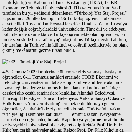
Türk İşbirliği ve Kalkınma İdaresi Başkanlığı (TİKA), TOBB
Ekonomi ve Teknoloji Üniversitesi (ETÜ) ve Yunus Emre Vakfı
tarafından bu yıl yedincisi düzenlenen “Türkoloji Yaz Stajı Projesi”
kapsamında 26 ülkeden toplam 96 Türkoloji öğrencisi ülkemize
davet edildi. Tayvan’dan Bosna-Hersek’e, Hindistan’dan Rusya’ya
kadar değişik coğrafyalardaki üniversitelerin Türk dili ve edebiyatı
bölümlerinde okumakta ve Türkçe öğrenmekte olan öğrenciler, bu
proje sayesinde bir taraftan yoğunlaştırılmış Türkçe dersleri alırken,
bir taraftan da Türkiye’nin kültürel ve coğrafî özellikleriyle ön plana
çıkmış mekânlarını gezme fırsatı buldu.
4-5 Temmuz 2009 tarihlerinde ülkemize giriş yapmaya başlayan
öğrenciler, 6-11 Temmuz tarihleri arasında TOBB Ekonomi ve
Teknoloji Üniversitesi’nin tahsis ettiği sınıf ve amfilerde alanında
uzman eğitimciler ve tanınmış bilim adamları tarafından Türkçe
dersleri alıp çeşitli seminerlere katıldılar. Altındağ Belediyesi,
Etimesgut Belediyesi, Sincan Belediyesi, Ankara Sanayi Odası ve
Halk Bankası’nın vermiş olduğu yemeklerde bir araya gelen
öğrenciler, Anıtkabir’i de ziyaret edip burada Türkiye’nin yakın
tarihiyle ilgili seminere katıldılar. 11 Temmuz sabahı Nevşehir’e
hareket eden öğrenciler, burada Kapadokya’yı görme fırsatı buldular
ve Nevşehir Üniversitesi’ni de ziyaret edip Rektör Prof. Dr. Filiz
Kılıç’tan çeşitli hediyeler aldılar. Rektör Prof. Dr. Filiz Kılıç’ın da