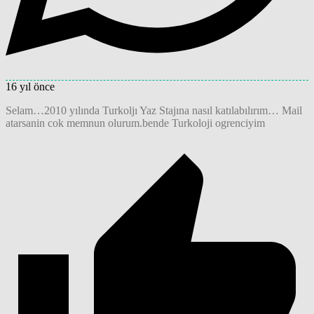
16 yıl önce
Selam…2010 yılında Turkoljı Yaz Stajına nasıl katılabılırım… Mail
atarsanin cok memnun olurum.bende Turkoloji ogrenciyim