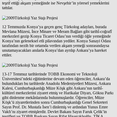
teşrif ettiği akşam yemeğinde ise Nevşehir’in yöresel yemeklerini
tattılar.
12 Temmuzda Konya’ya geçen genç Türkolog adayları, burada
Mevlana Müzesi, İnce Minare ve Meram Bağları gibi tarihî-coğrafî
merkezleri gezip Konya Ticaret Odası’nın verdiği öğle yemeğinde
Konya’nın geleneksel etli pilavından yediler. Konya Sanayi Odası
tarafından nezih bir ortamda verilen akşam yemeği sonrasındaysa
unutamayacakları anılarla Konya’dan ayrılıp Ankara’ya hareket
ettiler.
13-17 Temmuz tarihlerinde TOBB Ekonomi ve Teknoloji
Üniversitesi’ndeki eğitimlerine devam eden öğrenciler, Ankara’da
bulundukları bu tarihlerde Anadolu Medeniyetleri Müzesi, Ankara
Kalesi, Cumhurbaşkanlığı Müze Köşk gibi Ankara’nın tarihî-
kültürel merkezlerini ziyaret etmiş ve Harikalar Diyarı, Göksu Parkı
gibi dinlenme mekânlarında bulunmuşlardır. Öğrenciler, Müze
Köşk’ü ziyaretlerinden sonra Cumhurbaşkanlığı Genel Sekreteri
Sayın Prof. Dr. Mustafa İsen’i dinlemiş ve ardından Yunus Emre
Vakfı’nı ziyaret etmişlerdir. Devlet Bakanı Sayın Faruk Çelik’in
teşrifleri ve TOBB Başkanı Sayın Rifat Hisarcıklıoğlu, TİKA