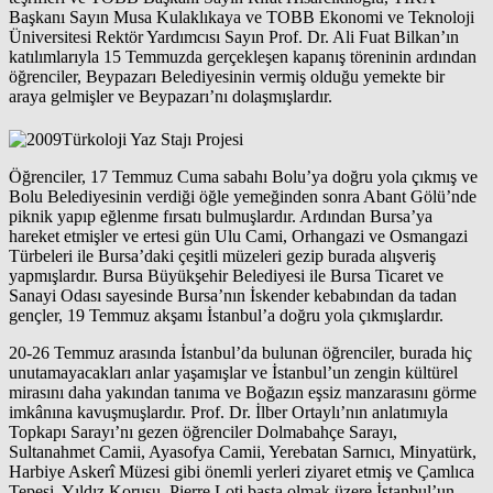
Başkanı Sayın Musa Kulaklıkaya ve TOBB Ekonomi ve Teknoloji
Üniversitesi Rektör Yardımcısı Sayın Prof. Dr. Ali Fuat Bilkan’ın
katılımlarıyla 15 Temmuzda gerçekleşen kapanış töreninin ardından
öğrenciler, Beypazarı Belediyesinin vermiş olduğu yemekte bir
araya gelmişler ve Beypazarı’nı dolaşmışlardır.
Öğrenciler, 17 Temmuz Cuma sabahı Bolu’ya doğru yola çıkmış ve
Bolu Belediyesinin verdiği öğle yemeğinden sonra Abant Gölü’nde
piknik yapıp eğlenme fırsatı bulmuşlardır. Ardından Bursa’ya
hareket etmişler ve ertesi gün Ulu Cami, Orhangazi ve Osmangazi
Türbeleri ile Bursa’daki çeşitli müzeleri gezip burada alışveriş
yapmışlardır. Bursa Büyükşehir Belediyesi ile Bursa Ticaret ve
Sanayi Odası sayesinde Bursa’nın İskender kebabından da tadan
gençler, 19 Temmuz akşamı İstanbul’a doğru yola çıkmışlardır.
20-26 Temmuz arasında İstanbul’da bulunan öğrenciler, burada hiç
unutamayacakları anlar yaşamışlar ve İstanbul’un zengin kültürel
mirasını daha yakından tanıma ve Boğazın eşsiz manzarasını görme
imkânına kavuşmuşlardır. Prof. Dr. İlber Ortaylı’nın anlatımıyla
Topkapı Sarayı’nı gezen öğrenciler Dolmabahçe Sarayı,
Sultanahmet Camii, Ayasofya Camii, Yerebatan Sarnıcı, Minyatürk,
Harbiye Askerî Müzesi gibi önemli yerleri ziyaret etmiş ve Çamlıca
Tepesi, Yıldız Korusu, Pierre Loti başta olmak üzere İstanbul’un