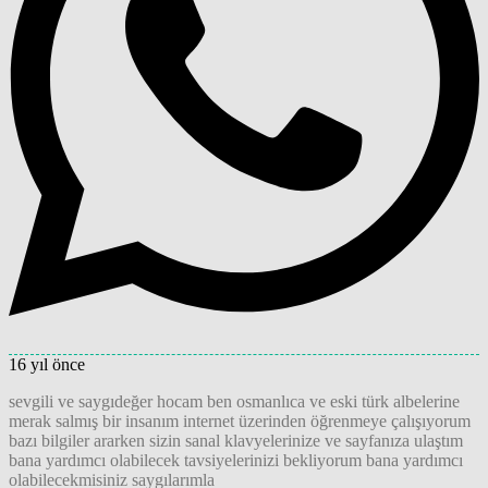
16 yıl önce
sevgili ve saygıdeğer hocam ben osmanlıca ve eski türk albelerine
merak salmış bir insanım internet üzerinden öğrenmeye çalışıyorum
bazı bilgiler ararken sizin sanal klavyelerinize ve sayfanıza ulaştım
bana yardımcı olabilecek tavsiyelerinizi bekliyorum bana yardımcı
olabilecekmisiniz saygılarımla