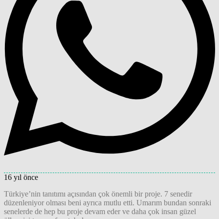
16 yıl önce
Türkiye’nin tanıtımı açısından çok önemli bir proje. 7 senedir
düzenleniyor olması beni ayrıca mutlu etti. Umarım bundan sonraki
senelerde de hep bu proje devam eder ve daha çok insan güzel