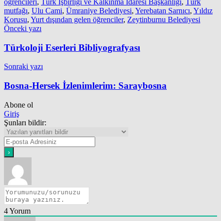
öğrencileri
,
Türk İşbirliği ve Kalkınma İdaresi Başkanlığı
,
Türk
mutfağı
,
Ulu Cami
,
Ümraniye Belediyesi
,
Yerebatan Sarnıcı
,
Yıldız
Korusu
,
Yurt dışından gelen öğrenciler
,
Zeytinburnu Belediyesi
Yazı
Önceki yazı
gezinmesi
Türkoloji Eserleri Bibliyografyası
Sonraki yazı
Bosna-Hersek İzlenimlerim: Saraybosna
Abone ol
Giriş
Şunları bildir:
4
Yorum