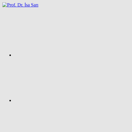
İçeriğe
atla
Facebook
Prof.
Dr.
İsa
SARI
–
Kişisel
Ağ
Sayfası
Instagram
X