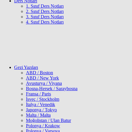
Ders Notları
1. Sınıf Ders Notları
2. Sınıf Ders Notları
3. Sınıf Ders Notları
4. Sınıf Ders Notları
Gezi Yazıları
ABD / Boston
ABD / New York
Avusturya / Viyana
Bosna-Hersek / Saraybosna
Fransa / Paris
İsveç / Stockholm
İtalya / Venedik
Japonya / Tokyo
Malta / Malta
Moğolistan / Ulan Batur
Polonya / Krakow
Polonya / Varşova