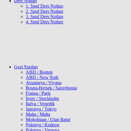
Ders Notları
1. Sınıf Ders Notları
2. Sınıf Ders Notları
3. Sınıf Ders Notları
4. Sınıf Ders Notları
Gezi Yazıları
ABD / Boston
ABD / New York
Avusturya / Viyana
Bosna-Hersek / Saraybosna
Fransa / Paris
İsveç / Stockholm
İtalya / Venedik
Japonya / Tokyo
Malta / Malta
Moğolistan / Ulan Batur
Polonya / Krakow
Polonya / Varşova