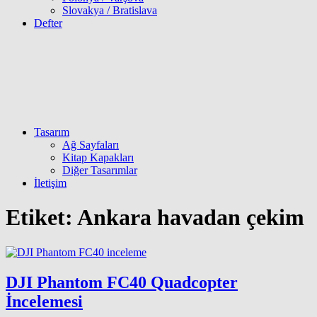
Slovakya / Bratislava
Defter
Tasarım
Ağ Sayfaları
Kitap Kapakları
Diğer Tasarımlar
İletişim
Etiket:
Ankara havadan çekim
DJI Phantom FC40 Quadcopter
İncelemesi