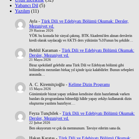
Yabancı Dil
(5)
Yazılım
(11)
Ayla
-
Türk Dili ve Edebiyatı Bölümü Okumak: Dersler,
Mezuniyet vd.
29 Haziran 2026
YÖK bu konuda bir sinyal çakmış. BTK Akademi'den alınan derslerin
kredi olarak sayılacağı ve AKTS ders yükünün %10'unun bu şekilde…
Behlül Karaman
-
Türk Dili ve Edebiyatı Bölümü Okumak:
Dersler, Mezuniyet vd.
21 Mayıs 2026
Biraz spekülatif gelebilir ama Türk Dili ve Edebiyatı bölümü gibi
bölümlerin mezunları birkaç yıl içinde işsiz kalabilirler. Bunun sebepleri
arasında…
A. C. Kiremitçioğlu
-
Kelime Dizin Programı
15 Mayıs 2026
Günümüzde bizzat yapay zekânın kendisine dizin hazırlatmak varken
bazıları da programlama bilmediği hâlde yapay zekâyı kullanarak dizin
oluşturma yazılımı hazırlıyor.…
Feyza Tunçbilek
-
Türk Dili ve Edebiyatı Bölümü Okumak:
Dersler, Mezuniyet vd.
22 Şubat 2026
Ben okuyorum ve çok da memnunum. Tavsiye ederim sana da.
Hakan Karataş
-
Türk Dili ve Edebiyatı Bölümü Okumak: