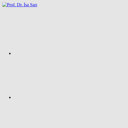
İçeriğe
atla
Facebook
Prof.
Dr.
İsa
SARI
–
Kişisel
Ağ
Sayfası
Instagram
X