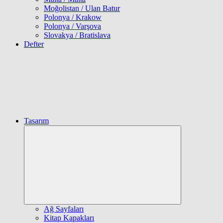
Moğolistan / Ulan Batur
Polonya / Krakow
Polonya / Varşova
Slovakya / Bratislava
Defter
Tasarım
Expand
child
menu
Ağ Sayfaları
Kitap Kapakları