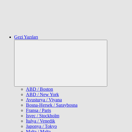
Gezi Yazıları
Expand
child
menu
ABD / Boston
ABD / New York
Avusturya / Viyana
Bosna-Hersek / Saraybosna
Fransa / Paris
İsveç / Stockholm
İtalya / Venedik
Japonya / Tokyo
Malta / Malta