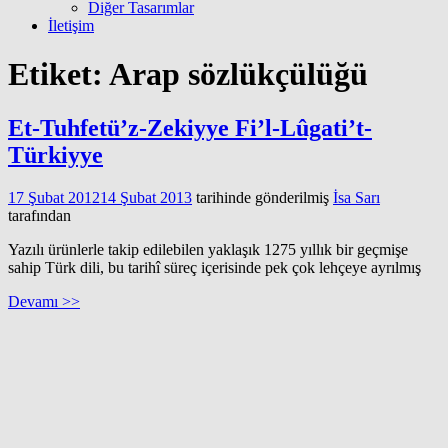
Diğer Tasarımlar
İletişim
Etiket:
Arap sözlükçülüğü
Et-Tuhfetü’z-Zekiyye Fi’l-Lûgati’t-
Türkiyye
17 Şubat 2012
14 Şubat 2013
tarihinde gönderilmiş
İsa Sarı
tarafından
Yazılı ürünlerle takip edilebilen yaklaşık 1275 yıllık bir geçmişe
sahip Türk dili, bu tarihî süreç içerisinde pek çok lehçeye ayrılmış
Devamı >>