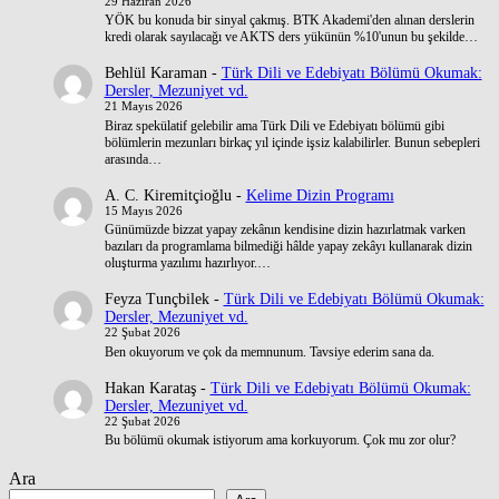
29 Haziran 2026
YÖK bu konuda bir sinyal çakmış. BTK Akademi'den alınan derslerin
kredi olarak sayılacağı ve AKTS ders yükünün %10'unun bu şekilde…
Behlül Karaman
-
Türk Dili ve Edebiyatı Bölümü Okumak:
Dersler, Mezuniyet vd.
21 Mayıs 2026
Biraz spekülatif gelebilir ama Türk Dili ve Edebiyatı bölümü gibi
bölümlerin mezunları birkaç yıl içinde işsiz kalabilirler. Bunun sebepleri
arasında…
A. C. Kiremitçioğlu
-
Kelime Dizin Programı
15 Mayıs 2026
Günümüzde bizzat yapay zekânın kendisine dizin hazırlatmak varken
bazıları da programlama bilmediği hâlde yapay zekâyı kullanarak dizin
oluşturma yazılımı hazırlıyor.…
Feyza Tunçbilek
-
Türk Dili ve Edebiyatı Bölümü Okumak:
Dersler, Mezuniyet vd.
22 Şubat 2026
Ben okuyorum ve çok da memnunum. Tavsiye ederim sana da.
Hakan Karataş
-
Türk Dili ve Edebiyatı Bölümü Okumak:
Dersler, Mezuniyet vd.
22 Şubat 2026
Bu bölümü okumak istiyorum ama korkuyorum. Çok mu zor olur?
Ara