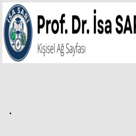
İçeriğe
atla
Facebook
Prof.
Dr.
İsa
SARI
–
Kişisel
Ağ
Sayfası
Instagram