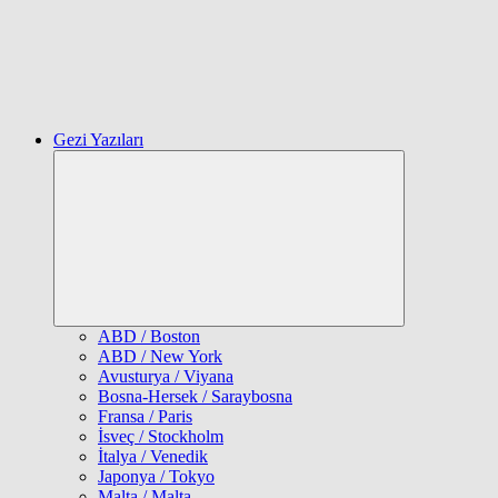
Gezi Yazıları
Expand
child
menu
ABD / Boston
ABD / New York
Avusturya / Viyana
Bosna-Hersek / Saraybosna
Fransa / Paris
İsveç / Stockholm
İtalya / Venedik
Japonya / Tokyo
Malta / Malta