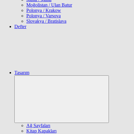
Moğolistan / Ulan Batur
Polonya / Krakow
Polonya / Varşova
Slovakya / Bratislava
Defter
Tasarım
Expand
child
menu
Ağ Sayfaları
Kitap Kapakları