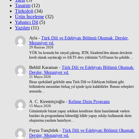
Tasarım
(12)
Türkoloji
(34)
Ürün İnceleme
(32)
Yabancı Dil
(5)
Yazılım
(11)
Ayla
-
Türk Dili ve Edebiyatı Bölümü Okumak: Dersler,
Mezuniyet vd.
29 Haziran 2026
YÖK bu konuda bir sinyal çakmış. BTK Akademi'den alınan derslerin
kredi olarak sayılacağı ve AKTS ders yükünün %10'unun bu şekilde…
Behlül Karaman
-
Türk Dili ve Edebiyatı Bölümü Okumak:
Dersler, Mezuniyet vd.
21 Mayıs 2026
Biraz spekülatif gelebilir ama Türk Dili ve Edebiyatı bölümü gibi
bölümlerin mezunları birkaç yıl içinde işsiz kalabilirler. Bunun sebepleri
arasında…
A. C. Kiremitçioğlu
-
Kelime Dizin Programı
15 Mayıs 2026
Günümüzde bizzat yapay zekânın kendisine dizin hazırlatmak varken
bazıları da programlama bilmediği hâlde yapay zekâyı kullanarak dizin
oluşturma yazılımı hazırlıyor.…
Feyza Tunçbilek
-
Türk Dili ve Edebiyatı Bölümü Okumak:
Dersler, Mezuniyet vd.