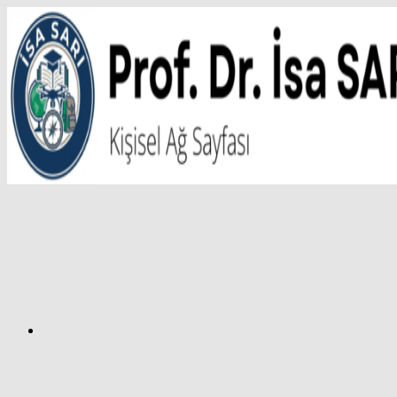
İçeriğe
atla
Facebook
Prof.
Dr.
İsa
SARI
–
Kişisel
Ağ
Sayfası
Instagram