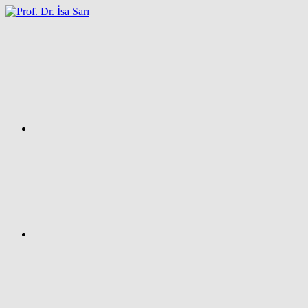
İçeriğe
atla
Facebook
Prof.
Dr.
İsa
SARI
–
Kişisel
Ağ
Sayfası
Instagram
X