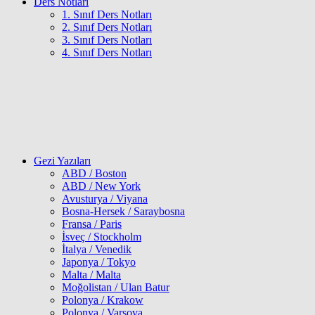
Ders Notları
1. Sınıf Ders Notları
2. Sınıf Ders Notları
3. Sınıf Ders Notları
4. Sınıf Ders Notları
Gezi Yazıları
ABD / Boston
ABD / New York
Avusturya / Viyana
Bosna-Hersek / Saraybosna
Fransa / Paris
İsveç / Stockholm
İtalya / Venedik
Japonya / Tokyo
Malta / Malta
Moğolistan / Ulan Batur
Polonya / Krakow
Polonya / Varşova