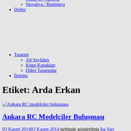
Slovakya / Bratislava
Defter
Tasarım
Ağ Sayfaları
Kitap Kapakları
Diğer Tasarımlar
İletişim
Etiket:
Arda Erkan
Ankara RC Modelciler Buluşması
03 Kasım 2014
03 Kasım 2014
tarihinde gönderilmiş
İsa Sarı