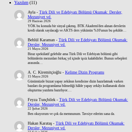
Yazılım
(11)
Ayla
-
Türk Dili ve Edebiyatı Bölümü Okumak: Dersler,
Mezuniyet vd.
29 Haziran 2026
YÖK bu konuda bir sinyal çakmış. BTK Akademi'den alınan derslerin
kredi olarak sayılacağı ve AKTS ders yükünün %10'unun bu şekilde…
Behlül Karaman
-
Türk Dili ve Edebiyatı Bölümü Okumak:
Dersler, Mezuniyet vd.
21 Mayıs 2026
Biraz spekülatif gelebilir ama Türk Dili ve Edebiyatı bölümü gibi
bölümlerin mezunları birkaç yıl içinde işsiz kalabilirler. Bunun sebepleri
arasında…
A. C. Kiremitçioğlu
-
Kelime Dizin Programı
15 Mayıs 2026
Günümüzde bizzat yapay zekânın kendisine dizin hazırlatmak varken
bazıları da programlama bilmediği hâlde yapay zekâyı kullanarak dizin
oluşturma yazılımı hazırlıyor.…
Feyza Tunçbilek
-
Türk Dili ve Edebiyatı Bölümü Okumak:
Dersler, Mezuniyet vd.
22 Şubat 2026
Ben okuyorum ve çok da memnunum. Tavsiye ederim sana da.
Hakan Karataş
-
Türk Dili ve Edebiyatı Bölümü Okumak:
Dersler, Mezuniyet vd.