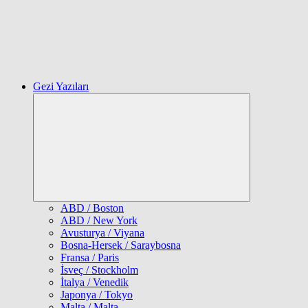
Gezi Yazıları
Expand
child
menu
ABD / Boston
ABD / New York
Avusturya / Viyana
Bosna-Hersek / Saraybosna
Fransa / Paris
İsveç / Stockholm
İtalya / Venedik
Japonya / Tokyo
Malta / Malta