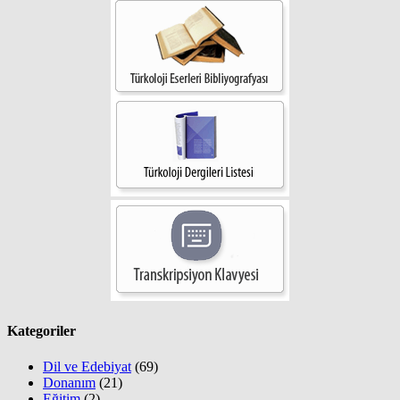
Kategoriler
Dil ve Edebiyat
(69)
Donanım
(21)
Eğitim
(2)