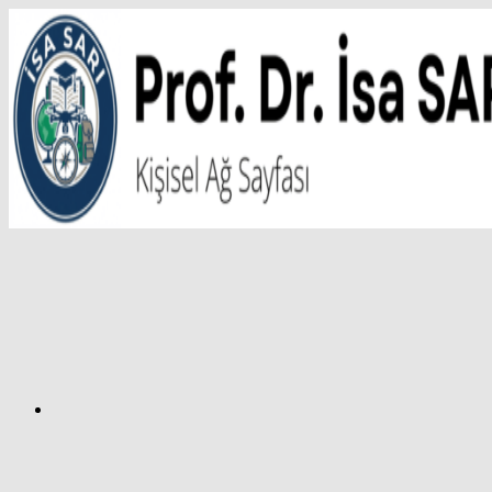
İçeriğe
atla
Facebook
Prof.
Dr.
İsa
SARI
–
Kişisel
Ağ
Sayfası
Instagram