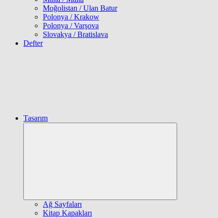
Moğolistan / Ulan Batur
Polonya / Krakow
Polonya / Varşova
Slovakya / Bratislava
Defter
Tasarım
Expand
child
menu
Ağ Sayfaları
Kitap Kapakları