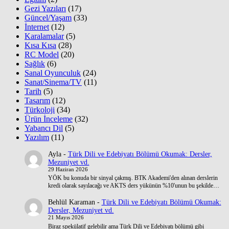
Gezi Yazıları
(17)
Güncel/Yaşam
(33)
İnternet
(12)
Karalamalar
(5)
Kısa Kısa
(28)
RC Model
(20)
Sağlık
(6)
Sanal Oyunculuk
(24)
Sanat/Sinema/TV
(11)
Tarih
(5)
Tasarım
(12)
Türkoloji
(34)
Ürün İnceleme
(32)
Yabancı Dil
(5)
Yazılım
(11)
Ayla
-
Türk Dili ve Edebiyatı Bölümü Okumak: Dersler,
Mezuniyet vd.
29 Haziran 2026
YÖK bu konuda bir sinyal çakmış. BTK Akademi'den alınan derslerin
kredi olarak sayılacağı ve AKTS ders yükünün %10'unun bu şekilde…
Behlül Karaman
-
Türk Dili ve Edebiyatı Bölümü Okumak:
Dersler, Mezuniyet vd.
21 Mayıs 2026
Biraz spekülatif gelebilir ama Türk Dili ve Edebiyatı bölümü gibi