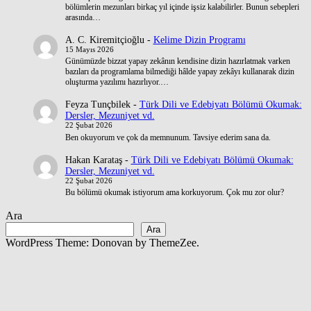
bölümlerin mezunları birkaç yıl içinde işsiz kalabilirler. Bunun sebepleri
arasında…
A. C. Kiremitçioğlu
-
Kelime Dizin Programı
15 Mayıs 2026
Günümüzde bizzat yapay zekânın kendisine dizin hazırlatmak varken
bazıları da programlama bilmediği hâlde yapay zekâyı kullanarak dizin
oluşturma yazılımı hazırlıyor.…
Feyza Tunçbilek
-
Türk Dili ve Edebiyatı Bölümü Okumak:
Dersler, Mezuniyet vd.
22 Şubat 2026
Ben okuyorum ve çok da memnunum. Tavsiye ederim sana da.
Hakan Karataş
-
Türk Dili ve Edebiyatı Bölümü Okumak:
Dersler, Mezuniyet vd.
22 Şubat 2026
Bu bölümü okumak istiyorum ama korkuyorum. Çok mu zor olur?
Ara
Ara
WordPress Theme: Donovan by ThemeZee.