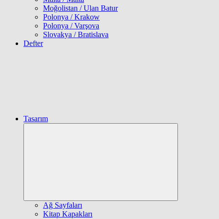
Moğolistan / Ulan Batur
Polonya / Krakow
Polonya / Varşova
Slovakya / Bratislava
Defter
Tasarım
Expand
child
menu
Ağ Sayfaları
Kitap Kapakları