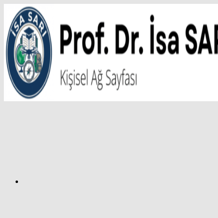
İçeriğe
atla
Facebook
Prof.
Dr.
İsa
SARI
–
Kişisel
Ağ
Sayfası
Instagram