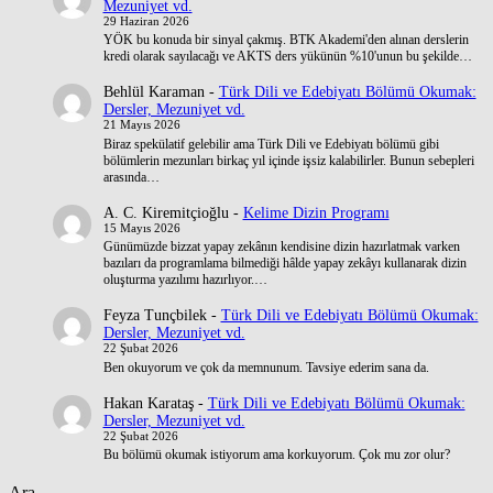
Mezuniyet vd.
29 Haziran 2026
YÖK bu konuda bir sinyal çakmış. BTK Akademi'den alınan derslerin
kredi olarak sayılacağı ve AKTS ders yükünün %10'unun bu şekilde…
Behlül Karaman
-
Türk Dili ve Edebiyatı Bölümü Okumak:
Dersler, Mezuniyet vd.
21 Mayıs 2026
Biraz spekülatif gelebilir ama Türk Dili ve Edebiyatı bölümü gibi
bölümlerin mezunları birkaç yıl içinde işsiz kalabilirler. Bunun sebepleri
arasında…
A. C. Kiremitçioğlu
-
Kelime Dizin Programı
15 Mayıs 2026
Günümüzde bizzat yapay zekânın kendisine dizin hazırlatmak varken
bazıları da programlama bilmediği hâlde yapay zekâyı kullanarak dizin
oluşturma yazılımı hazırlıyor.…
Feyza Tunçbilek
-
Türk Dili ve Edebiyatı Bölümü Okumak:
Dersler, Mezuniyet vd.
22 Şubat 2026
Ben okuyorum ve çok da memnunum. Tavsiye ederim sana da.
Hakan Karataş
-
Türk Dili ve Edebiyatı Bölümü Okumak:
Dersler, Mezuniyet vd.
22 Şubat 2026
Bu bölümü okumak istiyorum ama korkuyorum. Çok mu zor olur?
Ara