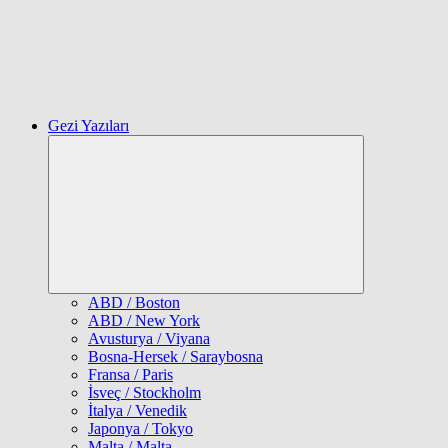
Gezi Yazıları
Expand
child
menu
ABD / Boston
ABD / New York
Avusturya / Viyana
Bosna-Hersek / Saraybosna
Fransa / Paris
İsveç / Stockholm
İtalya / Venedik
Japonya / Tokyo
Malta / Malta