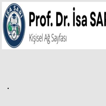
İçeriğe
atla
Facebook
Prof.
Dr.
İsa
SARI
–
Kişisel
Ağ
Sayfası
Instagram