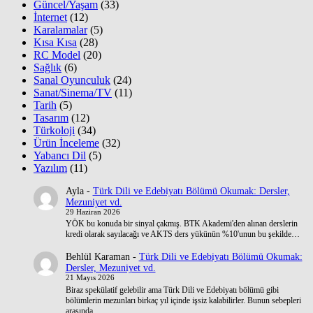
Güncel/Yaşam
(33)
İnternet
(12)
Karalamalar
(5)
Kısa Kısa
(28)
RC Model
(20)
Sağlık
(6)
Sanal Oyunculuk
(24)
Sanat/Sinema/TV
(11)
Tarih
(5)
Tasarım
(12)
Türkoloji
(34)
Ürün İnceleme
(32)
Yabancı Dil
(5)
Yazılım
(11)
Ayla
-
Türk Dili ve Edebiyatı Bölümü Okumak: Dersler,
Mezuniyet vd.
29 Haziran 2026
YÖK bu konuda bir sinyal çakmış. BTK Akademi'den alınan derslerin
kredi olarak sayılacağı ve AKTS ders yükünün %10'unun bu şekilde…
Behlül Karaman
-
Türk Dili ve Edebiyatı Bölümü Okumak:
Dersler, Mezuniyet vd.
21 Mayıs 2026
Biraz spekülatif gelebilir ama Türk Dili ve Edebiyatı bölümü gibi
bölümlerin mezunları birkaç yıl içinde işsiz kalabilirler. Bunun sebepleri
arasında…