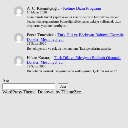
A. C. Kiremitçioğlu
-
Kelime Dizin Programı
15 Mayıs 2026
Günümüzde bizzat yapay zekânın kendisine dizin hazırlatmak varken
bazıları da programlama bilmediği hâlde yapay zekâyı kullanarak dizin
oluşturma yazılımı hazırlıyor.…
Feyza Tunçbilek
-
Türk Dili ve Edebiyatı Bölümü Okumak:
Dersler, Mezuniyet vd.
22 Şubat 2026
Ben okuyorum ve çok da memnunum. Tavsiye ederim sana da.
Hakan Karataş
-
Türk Dili ve Edebiyatı Bölümü Okumak:
Dersler, Mezuniyet vd.
22 Şubat 2026
Bu bölümü okumak istiyorum ama korkuyorum. Çok mu zor olur?
Ara
Ara
WordPress Theme: Donovan by ThemeZee.