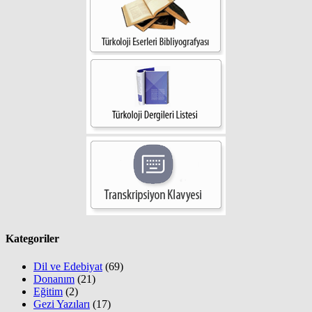
Kategoriler
Dil ve Edebiyat
(69)
Donanım
(21)
Eğitim
(2)
Gezi Yazıları
(17)