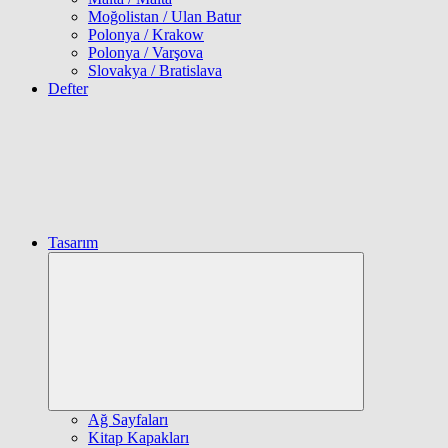
Moğolistan / Ulan Batur
Polonya / Krakow
Polonya / Varşova
Slovakya / Bratislava
Defter
Tasarım
Expand
child
menu
Ağ Sayfaları
Kitap Kapakları