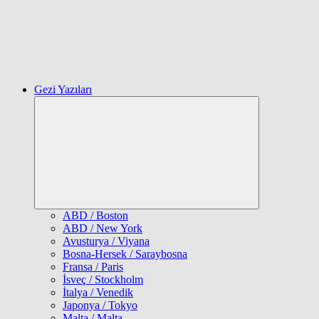
Gezi Yazıları
Expand
child
menu
ABD / Boston
ABD / New York
Avusturya / Viyana
Bosna-Hersek / Saraybosna
Fransa / Paris
İsveç / Stockholm
İtalya / Venedik
Japonya / Tokyo
Malta / Malta